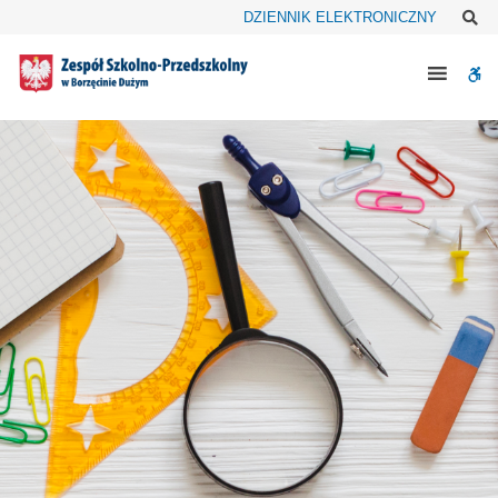
Zespół
Sz
DZIENNIK ELEKTRONICZNY
Szkolno-
W
Przedszkolny
w
bu
Borzęcinie
Dużym