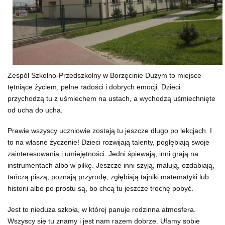
Zespół Szkolno-Przedszkolny w Borzęcinie Dużym to miejsce
tętniące życiem, pełne radości i dobrych emocji. Dzieci
przychodzą tu z uśmiechem na ustach, a wychodzą uśmiechnięte
od ucha do ucha.
Prawie wszyscy uczniowie zostają tu jeszcze długo po lekcjach. I
to na własne życzenie! Dzieci rozwijają talenty, pogłębiają swoje
zainteresowania i umiejętności. Jedni śpiewają, inni grają na
instrumentach albo w piłkę. Jeszcze inni szyją, malują, ozdabiają,
tańczą piszą, poznają przyrodę, zgłębiają tajniki matematyki lub
historii albo po prostu są, bo chcą tu jeszcze trochę pobyć.
Jest to nieduża szkoła, w której panuje rodzinna atmosfera.
Wszyscy się tu znamy i jest nam razem dobrze. Ufamy sobie