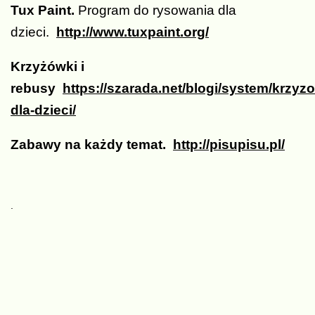
Tux Paint.
Program do rysowania dla
dzieci.
http://www.tuxpaint.org/
Krzyżówki i
rebusy
https://szarada.net/blogi/system/krzyz
dla-dzieci/
Zabawy na każdy temat.
http://pisupisu.pl/
.