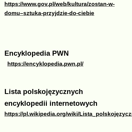
https://www.gov.pl/web/kultura/zostan-w-
domu–sztuka-przyjdzie-do-ciebie
Encyklopedia PWN
https://encyklopedia.pwn.pl/
Lista polskojęzycznych
encyklopedii internetowych
https://pl.wikipedia.org/wiki/Lista_polskojęz