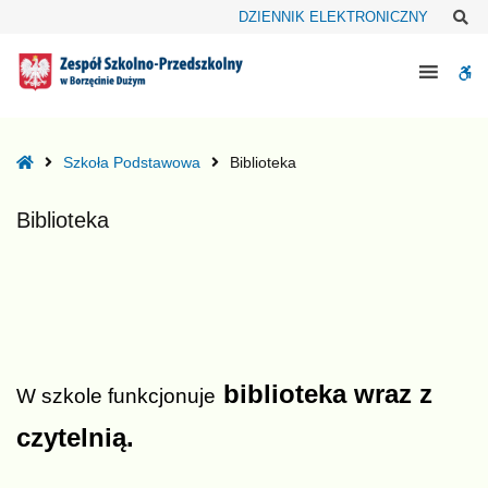
–
Sz
DZIENNIK ELEKTRONICZNY
Biblioteka
W
bu
Home
Szkoła Podstawowa
Biblioteka
Biblioteka
biblioteka wraz z
W szkole funkcjonuje
czytelnią.