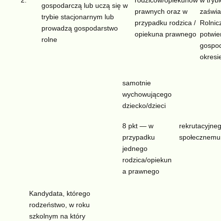
gospodarczą lub uczą się w
prawnych oraz w
zaświa
trybie stacjonarnym lub
przypadku rodzica /
Rolnic
prowadzą gospodarstwo
opiekuna prawnego
potwie
rolne
gospod
okresi
samotnie
wychowującego
dziecko/dzieci
rekrutacyjne
8 pkt — w
społecznemu 
przypadku
jednego
rodzica/opiekun
a prawnego
Kandydata, którego
rodzeństwo, w roku
szkolnym na który