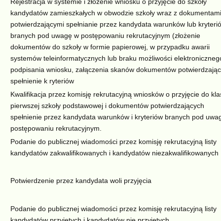
Rejestracja w systemie i złożenie wniosku o przyjęcie do szkoły
kandydatów zamieszkałych w obwodzie szkoły wraz z dokumentam
potwierdzającymi spełnianie przez kandydata warunków lub kryteri
branych pod uwagę w postępowaniu rekrutacyjnym (złożenie
dokumentów do szkoły w formie papierowej, w przypadku awarii
systemów teleinformatycznych lub braku możliwości elektroniczneg
podpisania wniosku, załączenia skanów dokumentów potwierdzają
spełnienie k ryteriów
Kwalifikacja przez komisję rekrutacyjną wniosków o przyjęcie do kla
pierwszej szkoły podstawowej i dokumentów potwierdzających
spełnienie przez kandydata warunków i kryteriów branych pod uwa
postępowaniu rekrutacyjnym.
Podanie do publicznej wiadomości przez komisję rekrutacyjną listy
kandydatów zakwalifikowanych i kandydatów niezakwalifikowanych
Potwierdzenie przez kandydata woli przyjęcia
Podanie do publicznej wiadomości przez komisję rekrutacyjną listy
kandydatów przyjętych i kandydatów nie przyjętych