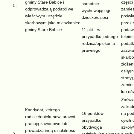
gminy Stare Babice i
części
samotnie
1 .
odprowadzają podatki we
zamie
wychowującego
właściwym urzędzie
poświ
dziecko/dzieci
skarbowym jako mieszkaniec
przez 
gminy Stare Babice
podaw
11 pkt—w
telein
przypadku jednego
podatk
rodzica/opiekun a
zaświa
prawnego
skarbo
złożen
osiągn
straty
zamies
lub oś
Zaświ
zatrud
Kandydat, którego
16 punktów
na po
rodzice/opiekunowi prawni
przypadku
cywiln
pracują zawodowo lub
obydwojga
szkoły
prowadzą inną działalność
2.
rodziców/opiekunów
w tryb