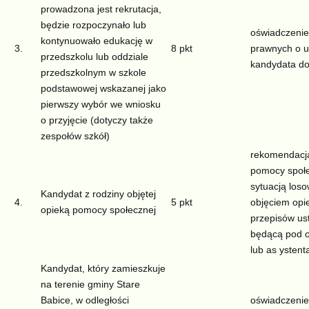
prowadzona jest rekrutacja,
będzie rozpoczynało lub
oświadczenie
kontynuowało edukację w
3.
8 pkt
prawnych o u
przedszkolu lub oddziale
kandydata do
przedszkolnym w szkole
podstawowej wskazanej jako
pierwszy wybór we wniosku
o przyjęcie (dotyczy także
zespołów szkół)
rekomendacj
pomocy społe
sytuacją loso
Kandydat z rodziny objętej
4.
5 pkt
objęciem opi
opieką pomocy społecznej
przepisów us
będącą pod o
lub as ystent
Kandydat, który zamieszkuje
na terenie gminy Stare
Babice, w odległości
oświadczenie