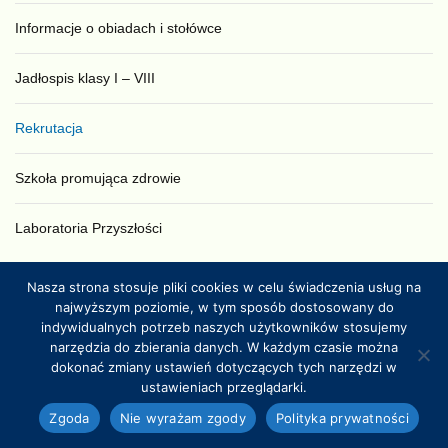
Informacje o obiadach i stołówce
Jadłospis klasy I – VIII
Rekrutacja
Szkoła promująca zdrowie
Laboratoria Przyszłości
Nasza strona stosuje pliki cookies w celu świadczenia usług na
ZSP
BORZĘCIN
DUŻY
najwyższym poziomie, w tym sposób dostosowany do
indywidualnych potrzeb naszych użytkowników stosujemy
Historia szkoły
narzędzia do zbierania danych. W każdym czasie można
dokonać zmiany ustawień dotyczących tych narzędzi w
ustawieniach przeglądarki.
Kadra
Zgoda
Nie wyrażam zgody
Polityka prywatności
Dokumentacja szkolna