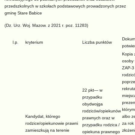
przedszkolnych w szkołach podstawowych prowadzonych przez
gminę Stare Babice
(Dz. Urz. Woj. Mazow. z 2021 r. poz. 11283)
Dokum
l.p.
kryterium
Liczba punktów
potwie
Kopia 
osoby 
ZAP-3 
rodzic
poprze
rekrut
22 pkt— w
miejsc
przypadku
prezen
obydwojga
którym
rodziców/opiekunów
Kandydat, którego
albo z
prawnych oraz w
rodzice/opiekunowie prawni
za rok
przypadku rodzica /
zamieszkują na terenie
złożen
opiekuna prawnego