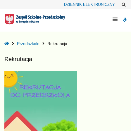
–
Sz
DZIENNIK ELEKTRONICZNY
Rekrutacja
W
bu
Home
Przedszkole
Rekrutacja
Rekrutacja