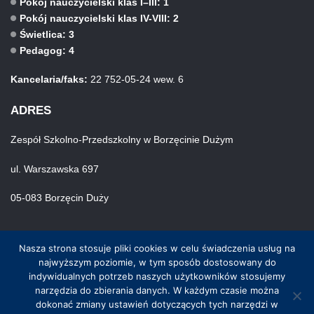
Pokój nauczycielski klas I–III: 1
Pokój nauczycielski klas IV-VIII: 2
Świetlica: 3
Pedagog: 4
Kancelaria/faks:
22 752-05-24 wew. 6
ADRES
Zespół Szkolno-Przedszkolny w Borzęcinie Dużym
ul. Warszawska 697
05-083 Borzęcin Duży
Nasza strona stosuje pliki cookies w celu świadczenia usług na
najwyższym poziomie, w tym sposób dostosowany do
indywidualnych potrzeb naszych użytkowników stosujemy
narzędzia do zbierania danych. W każdym czasie można
© Wszystkie prawa zastrzeżone. Hosting i wykonanie skynet.net.pl
dokonać zmiany ustawień dotyczących tych narzędzi w