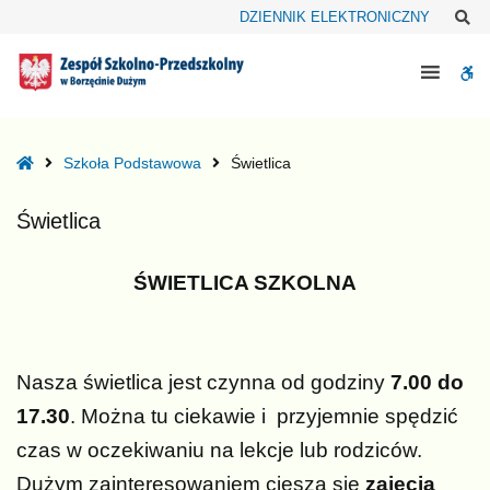
–
Sz
DZIENNIK ELEKTRONICZNY
Świetlica
W
bu
Home
Szkoła Podstawowa
Świetlica
Świetlica
ŚWIETLICA SZKOLNA
Nasza świetlica jest czynna od godziny
7.00 do
17.30
. Można tu ciekawie i przyjemnie spędzić
czas w oczekiwaniu na lekcje lub rodziców.
Dużym zainteresowaniem cieszą się
zajęcia