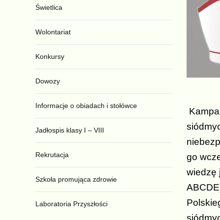
Świetlica
Wolontariat
Konkursy
Dowozy
Informacje o obiadach i stołówce
Kampani
siódmyc
Jadłospis klasy I – VIII
niebezp
Rekrutacja
go wcze
wiedzę 
Szkoła promująca zdrowie
ABCDE),
Polskie
Laboratoria Przyszłości
siódmyc