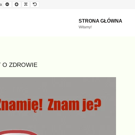
Mniejsza
Większa
Czytelna
Domyślna
a
czcionka
czcionka
czcionka
czcionka
STRONA GŁÓWNA
Witamy!
 O ZDROWIE