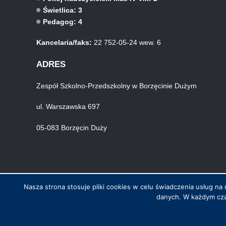
Świetlica: 3
Pedagog: 4
Kancelaria/faks:
22 752-05-24 wew. 6
ADRES
Zespół Szkolno-Przedszkolny w Borzęcinie Dużym
ul. Warszawska 697
05-083 Borzęcin Duży
Nasza strona stosuje pliki cookies w celu świadczenia usług 
danych. W każdym cza
© Wszystkie prawa zastrzeżone. Hosting i wykonanie skynet.net