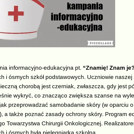
a informacyjno-edukacyjna pt.
“Znamię! Znam je
h i ósmych szkół podstawowych. Uczniowie naszej s
ieczną chorobą jest czerniak, zwłaszcza, gdy jest p
śnie wykryć, co znacząco zwiększa szanse na wyle
jak przeprowadzać samobadanie skóry (w oparciu o 
 a także poznać zasady ochrony skóry. Program edu
go Towarzystwa Chirurgii Onkologicznej. Realizato
h i ósmych była pielęgniarka szkolna.