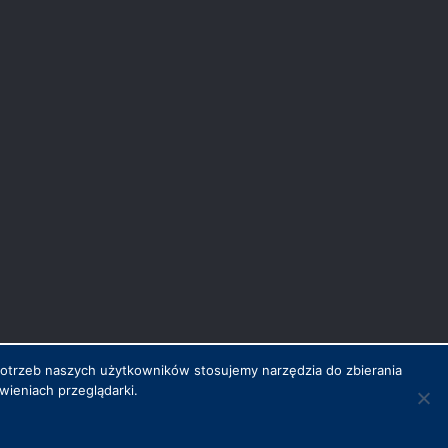
potrzeb naszych użytkowników stosujemy narzędzia do zbierania
ieniach przeglądarki.