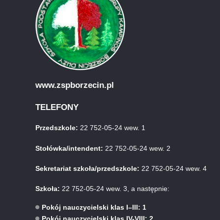
www.zspborzecin.pl
TELEFONY
Przedszkole:
22 752-05-24 wew. 1
Stołówka/intendent:
22 752-05-24 wew. 2
Sekretariat szkoła/przedszkole:
22 752-05-24 wew. 4
Szkoła:
22 752-05-24 wew. 3, a następnie:
Pokój nauczycielski klas I–III: 1
Pokój nauczycielski klas IV-VIII: 2