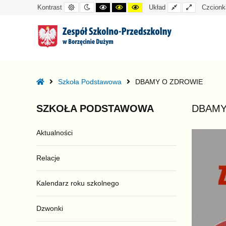
Kontrast
Tryb
Kontrast
Kontrast
Kontrast
Układ
Układ
Kontrast
Układ
Czcionk
domyślny
nocny
czarno-
czarno-
żółto-
standardowy
szeroki
biały
żółty
czarny
–
DBAMY
Home
Szkoła Podstawowa
DBAMY O ZDROWIE
O
ZDROWIE
SZKOŁA
PODSTAWOWA
DBAMY
Aktualności
Relacje
Kalendarz roku szkolnego
Dzwonki