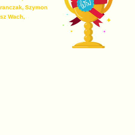
 Franczak, Szymon
usz Wach,