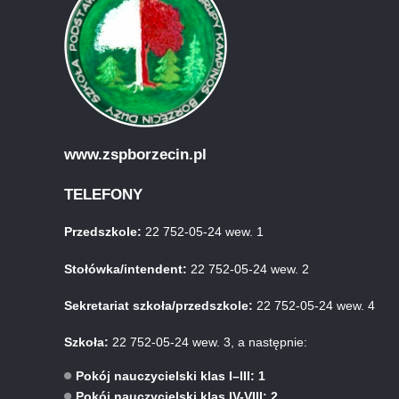
www.zspborzecin.pl
TELEFONY
Przedszkole:
22 752-05-24 wew. 1
Stołówka/intendent:
22 752-05-24 wew. 2
Sekretariat szkoła/przedszkole:
22 752-05-24 wew. 4
Szkoła:
22 752-05-24 wew. 3, a następnie:
Pokój nauczycielski klas I–III: 1
Pokój nauczycielski klas IV-VIII: 2