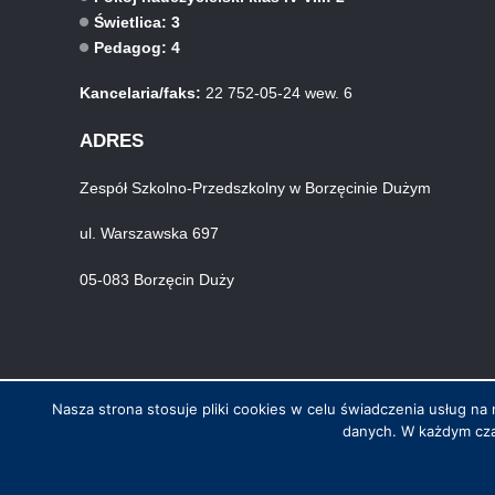
Świetlica: 3
Pedagog: 4
Kancelaria/faks:
22 752-05-24 wew. 6
ADRES
Zespół Szkolno-Przedszkolny w Borzęcinie Dużym
ul. Warszawska 697
05-083 Borzęcin Duży
Nasza strona stosuje pliki cookies w celu świadczenia usług 
danych. W każdym cza
© Wszystkie prawa zastrzeżone. Hosting i wykonanie skynet.net