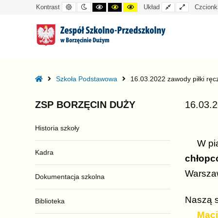
Kontrast
Tryb
Kontrast
Kontrast
Kontrast
Układ
Układ
Kontrast
Układ
Czcionk
domyślny
nocny
czarno-
czarno-
żółto-
standardowy
szeroki
biały
żółty
czarny
–
16.03.2022
Home
Szkoła Podstawowa
16.03.2022 zawody piłki ręc
zawody
piłki
ZSP
BORZĘCIN
DUŻY
16.03.2
ręcznej
chłopców
Historia szkoły
–
I
W piąte
Kadra
miejsce
chłopc
Warsza
Dokumentacja szkolna
Naszą s
Biblioteka
Maciej