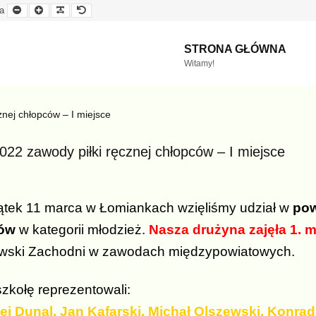
Mniejsza
Większa
Czytelna
Domyślna
a
czcionka
czcionka
czcionka
czcionka
STRONA GŁÓWNA
Witamy!
znej chłopców – I miejsce
022 zawody piłki ręcznej chłopców – I miejsce
k 11 marca w Łomiankach wzięliśmy udział w
pow
ów
w kategorii młodzież.
Nasza drużyna zajęła 1. m
wski Zachodni w zawodach międzypowiatowych.
zkołę reprezentowali:
 Dunal, Jan Kafarski, Michał Olszewski, Konrad 