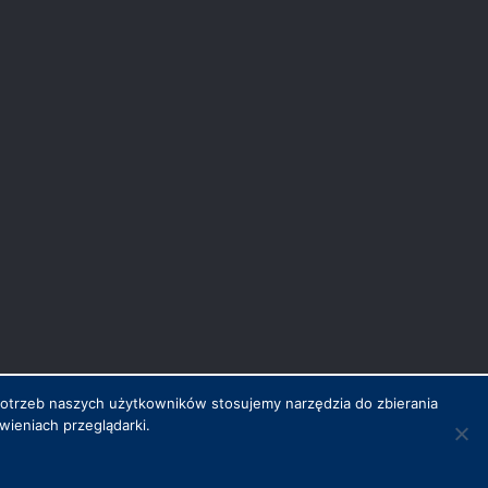
potrzeb naszych użytkowników stosujemy narzędzia do zbierania
ieniach przeglądarki.