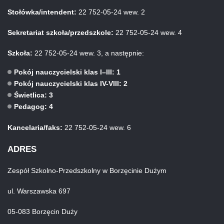
Stołówka/intendent:
22 752-05-24 wew. 2
Sekretariat szkoła/przedszkole:
22 752-05-24 wew. 4
Szkoła:
22 752-05-24 wew. 3, a następnie:
Pokój nauczycielski klas I–III: 1
Pokój nauczycielski klas IV-VIII: 2
Świetlica: 3
Pedagog: 4
Kancelaria/faks:
22 752-05-24 wew. 6
ADRES
Zespół Szkolno-Przedszkolny w Borzęcinie Dużym
ul. Warszawska 697
05-083 Borzęcin Duży