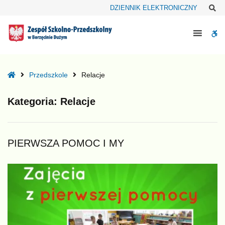
–
Sz
DZIENNIK ELEKTRONICZNY
Relacje
W
bu
Home
Przedszkole
Relacje
Kategoria:
Relacje
PIERWSZA POMOC I MY