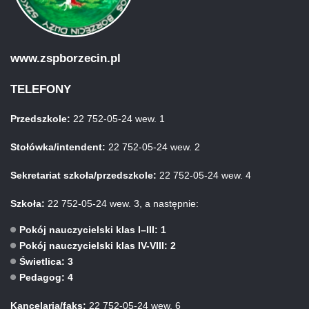
www.zspborzecin.pl
TELEFONY
Przedszkole:
22 752-05-24 wew. 1
Stołówka/intendent:
22 752-05-24 wew. 2
Sekretariat szkoła/przedszkole:
22 752-05-24 wew. 4
Szkoła:
22 752-05-24 wew. 3, a następnie:
Pokój nauczycielski klas I–III: 1
Pokój nauczycielski klas IV-VIII: 2
Świetlica: 3
Pedagog: 4
Kancelaria/faks:
22 752-05-24 wew. 6