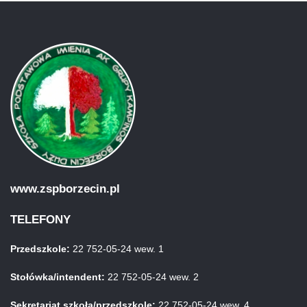
www.zspborzecin.pl
TELEFONY
Przedszkole:
22 752-05-24 wew. 1
Stołówka/intendent:
22 752-05-24 wew. 2
Sekretariat szkoła/przedszkole:
22 752-05-24 wew. 4