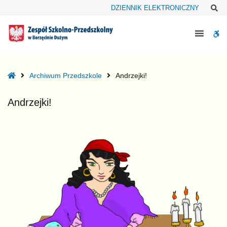
–
Sz
DZIENNIK ELEKTRONICZNY
Andrzejki!
W
bu
Home
Archiwum Przedszkole
Andrzejki!
Andrzejki!