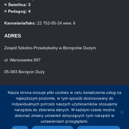
Świetlica: 3
Pedagog: 4
Kancelaria/faks:
22 752-05-24 wew. 6
ADRES
Zespół Szkolno-Przedszkolny w Borzęcinie Dużym
ul. Warszawska 697
05-083 Borzęcin Duży
Nasza strona stosuje pliki cookies w celu świadczenia usług na
najwyższym poziomie, w tym sposób dostosowany do
indywidualnych potrzeb naszych użytkowników stosujemy
narzędzia do zbierania danych. W każdym czasie można
© Wszystkie prawa zastrzeżone. Hosting i wykonanie skynet.net.pl
dokonać zmiany ustawień dotyczących tych narzędzi w
ustawieniach przeglądarki.