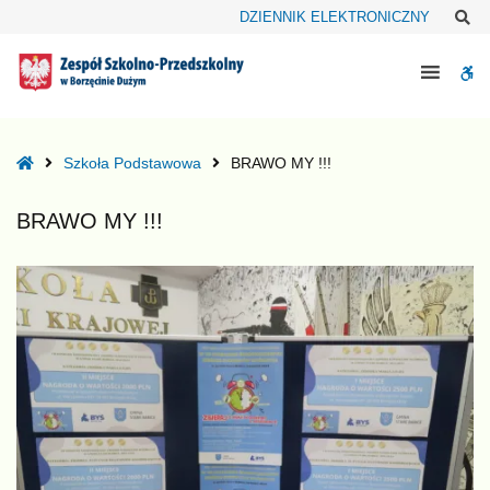
–
Sz
DZIENNIK ELEKTRONICZNY
BRAWO
MY
W
!!!
bu
Home
Szkoła Podstawowa
BRAWO MY !!!
BRAWO MY !!!