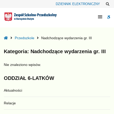
–
Sz
DZIENNIK ELEKTRONICZNY
Nadchodzące
wydarzenia
W
gr.
III
bu
Home
Przedszkole
Nadchodzące wydarzenia gr. III
Kategoria:
Nadchodzące wydarzenia gr. III
Nie znaleziono wpisów.
ODDZIAŁ
6-LATKÓW
Aktualności
Relacje