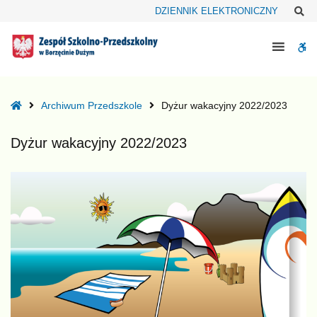
–
Sz
DZIENNIK ELEKTRONICZNY
Dyżur
wakacyjny
W
2022/2023
bu
Home
Archiwum Przedszkole
Dyżur wakacyjny 2022/2023
Dyżur wakacyjny 2022/2023