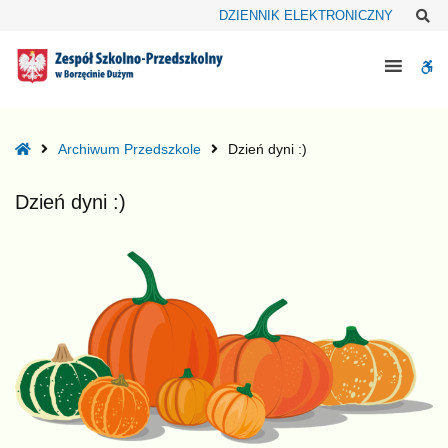
–
Sz
DZIENNIK ELEKTRONICZNY
Dzień
dyni
W
:)
bu
Home
Archiwum Przedszkole
Dzień dyni :)
Dzień dyni :)