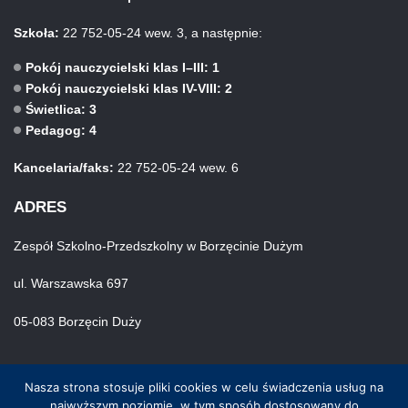
Szkoła:
22 752-05-24 wew. 3, a następnie:
Pokój nauczycielski klas I–III: 1
Pokój nauczycielski klas IV-VIII: 2
Świetlica: 3
Pedagog: 4
Kancelaria/faks:
22 752-05-24 wew. 6
ADRES
Zespół Szkolno-Przedszkolny w Borzęcinie Dużym
ul. Warszawska 697
05-083 Borzęcin Duży
Nasza strona stosuje pliki cookies w celu świadczenia usług na
najwyższym poziomie, w tym sposób dostosowany do