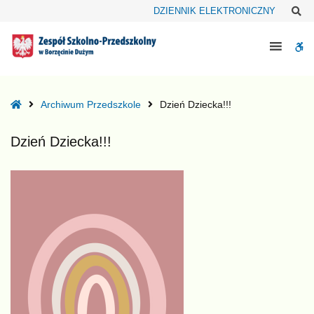
–
Sz
DZIENNIK ELEKTRONICZNY
Dzień
Dziecka!!!
W
bu
Home
Archiwum Przedszkole
Dzień Dziecka!!!
Dzień Dziecka!!!