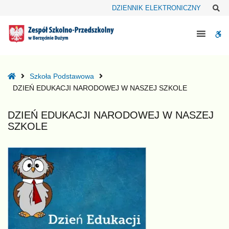
–
Sz
DZIENNIK ELEKTRONICZNY
DZIEŃ
EDUKACJI
W
NARODOWEJ
W
bu
NASZEJ
SZKOLE
Home
Szkoła Podstawowa
DZIEŃ EDUKACJI NARODOWEJ W NASZEJ SZKOLE
DZIEŃ EDUKACJI NARODOWEJ W NASZEJ
SZKOLE