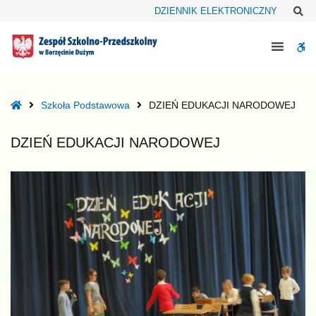
–
Sz
DZIENNIK ELEKTRONICZNY
DZIEŃ
EDUKACJI
W
NARODOWEJ
bu
Home
Szkoła Podstawowa
DZIEŃ EDUKACJI NARODOWEJ
DZIEŃ EDUKACJI NARODOWEJ