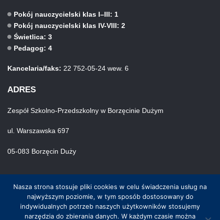
Pokój nauczycielski klas I–III: 1
Pokój nauczycielski klas IV-VIII: 2
Świetlica: 3
Pedagog: 4
Kancelaria/faks:
22 752-05-24 wew. 6
ADRES
Zespół Szkolno-Przedszkolny w Borzęcinie Dużym
ul. Warszawska 697
05-083 Borzęcin Duży
Nasza strona stosuje pliki cookies w celu świadczenia usług na
najwyższym poziomie, w tym sposób dostosowany do
indywidualnych potrzeb naszych użytkowników stosujemy
narzędzia do zbierania danych. W każdym czasie można
© Wszystkie prawa zastrzeżone. Hosting i wykonanie skynet.net.pl