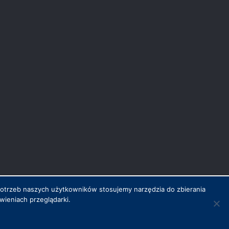
potrzeb naszych użytkowników stosujemy narzędzia do zbierania
ieniach przeglądarki.