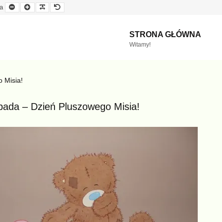
Mniejsza
Większa
Czytelna
Domyślna
a
czcionka
czcionka
czcionka
czcionka
STRONA GŁÓWNA
Witamy!
 Misia!
opada – Dzień Pluszowego Misia!