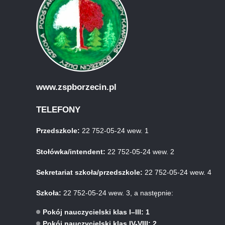
www.zspborzecin.pl
TELEFONY
Przedszkole:
22 752-05-24 wew. 1
Stołówka/intendent:
22 752-05-24 wew. 2
Sekretariat szkoła/przedszkole:
22 752-05-24 wew. 4
Szkoła:
22 752-05-24 wew. 3, a następnie:
Pokój nauczycielski klas I–III: 1
Pokój nauczycielski klas IV-VIII: 2