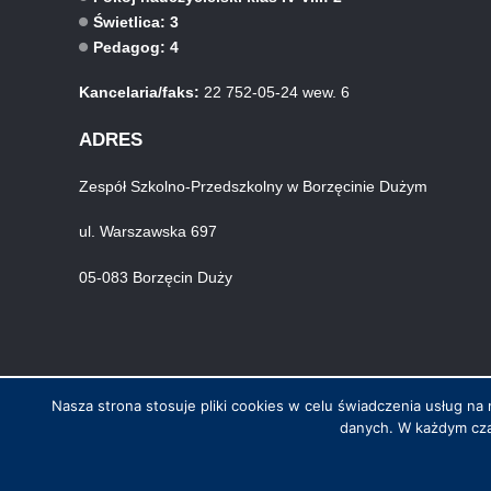
Świetlica: 3
Pedagog: 4
Kancelaria/faks:
22 752-05-24 wew. 6
ADRES
Zespół Szkolno-Przedszkolny w Borzęcinie Dużym
ul. Warszawska 697
05-083 Borzęcin Duży
Nasza strona stosuje pliki cookies w celu świadczenia usług 
danych. W każdym cza
© Wszystkie prawa zastrzeżone. Hosting i wykonanie skynet.net