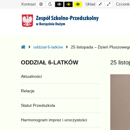
Kontrast
Tryb
Kontrast
Kontrast
Kontrast
Układ
Układ
Kontrast
Układ
Czcionk
domyślny
nocny
czarno-
czarno-
żółto-
standardowy
szeroki
biały
żółty
czarny
–
25
Home
oddział 6-latków
25 listopada – Dzień Pluszowego
listopada
–
ODDZIAŁ
6-LATKÓW
25 list
Dzień
Pluszowego
Aktualności
Misia!
Relacje
Statut Przedszkola
Harmonogram imprez i uroczystości