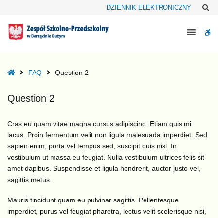
–
Sz
DZIENNIK ELEKTRONICZNY
Question
2
W
bu
Home
FAQ
Question 2
Question 2
Cras eu quam vitae magna cursus adipiscing. Etiam quis mi
lacus. Proin fermentum velit non ligula malesuada imperdiet. Sed
sapien enim, porta vel tempus sed, suscipit quis nisl. In
vestibulum ut massa eu feugiat. Nulla vestibulum ultrices felis sit
amet dapibus. Suspendisse et ligula hendrerit, auctor justo vel,
sagittis metus.
Mauris tincidunt quam eu pulvinar sagittis. Pellentesque
imperdiet, purus vel feugiat pharetra, lectus velit scelerisque nisi,