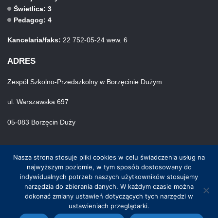
Świetlica: 3
Pedagog: 4
Kancelaria/faks:
22 752-05-24 wew. 6
ADRES
Zespół Szkolno-Przedszkolny w Borzęcinie Dużym
ul. Warszawska 697
05-083 Borzęcin Duży
Nasza strona stosuje pliki cookies w celu świadczenia usług na
najwyższym poziomie, w tym sposób dostosowany do
indywidualnych potrzeb naszych użytkowników stosujemy
narzędzia do zbierania danych. W każdym czasie można
© Wszystkie prawa zastrzeżone. Hosting i wykonanie skynet.net.pl
dokonać zmiany ustawień dotyczących tych narzędzi w
ustawieniach przeglądarki.