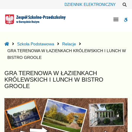
–
Sz
DZIENNIK ELEKTRONICZNY
GRA
TERENOWA
W
W
ŁAZIENKACH
bu
KRÓLEWSKICH
I
Home
Szkoła Podstawowa
Relacje
LUNCH
GRA TERENOWA W ŁAZIENKACH KRÓLEWSKICH I LUNCH W
W
BISTRO GROOLE
BISTRO
GROOLE
GRA TERENOWA W ŁAZIENKACH
KRÓLEWSKICH I LUNCH W BISTRO
GROOLE