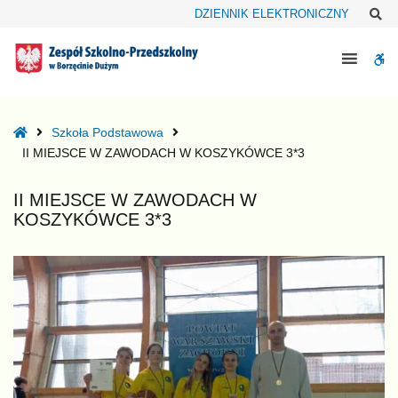
–
Sz
DZIENNIK ELEKTRONICZNY
II
MIEJSCE
W
W
ZAWODACH
bu
W
KOSZYKÓWCE
Home
Szkoła Podstawowa
3*3
II MIEJSCE W ZAWODACH W KOSZYKÓWCE 3*3
II MIEJSCE W ZAWODACH W
KOSZYKÓWCE 3*3