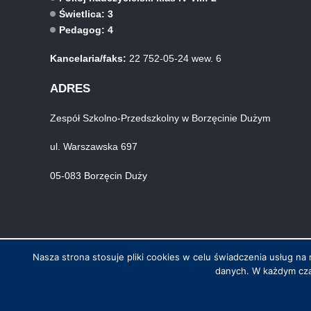
Świetlica: 3
Pedagog: 4
Kancelaria/faks:
22 752-05-24 wew. 6
ADRES
Zespół Szkolno-Przedszkolny w Borzęcinie Dużym
ul. Warszawska 697
05-083 Borzęcin Duży
Nasza strona stosuje pliki cookies w celu świadczenia usług 
danych. W każdym cza
© Wszystkie prawa zastrzeżone. Hosting i wykonanie skynet.net