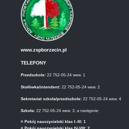
www.zspborzecin.pl
TELEFONY
Przedszkole:
22 752-05-24 wew. 1
Stołówka/intendent:
22 752-05-24 wew. 2
Sekretariat szkoła/przedszkole:
22 752-05-24 wew. 4
Szkoła:
22 752-05-24 wew. 3, a następnie:
Pokój nauczycielski klas I–III: 1
Pokój nauczycielski klas IV-VIII: 2