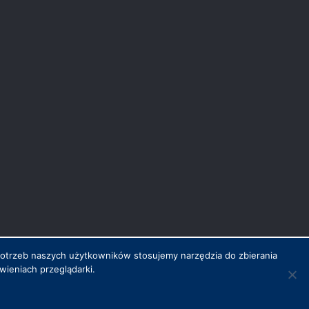
potrzeb naszych użytkowników stosujemy narzędzia do zbierania
ieniach przeglądarki.