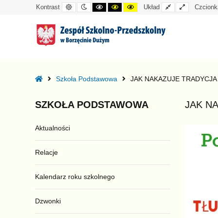
Kontrast
Tryb
Kontrast
Kontrast
Kontrast
Układ
Układ
Kontrast
Układ
Czcionk
domyślny
nocny
czarno-
czarno-
żółto-
standardowy
szeroki
biały
żółty
czarny
–
JAK
Home
Szkoła Podstawowa
JAK NAKAZUJE TRADYCJA
NAKAZUJE
TRADYCJA
SZKOŁA
PODSTAWOWA
JAK N
Aktualności
Relacje
Kalendarz roku szkolnego
Dzwonki