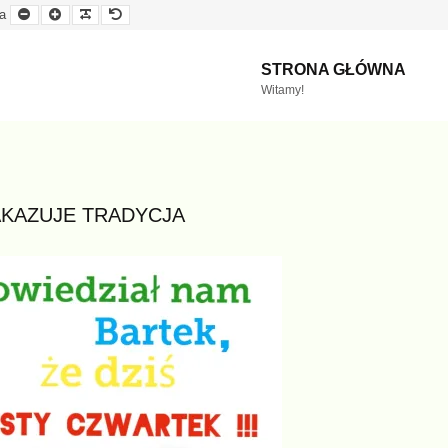
Mniejsza
Większa
Czytelna
Domyślna
a
czcionka
czcionka
czcionka
czcionka
STRONA GŁÓWNA
Witamy!
AKAZUJE TRADYCJA