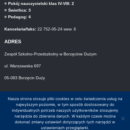
Pokój nauczycielski klas IV-VIII: 2
Świetlica: 3
Pedagog: 4
Kancelaria/faks:
22 752-05-24 wew. 6
ADRES
Zespół Szkolno-Przedszkolny w Borzęcinie Dużym
ul. Warszawska 697
05-083 Borzęcin Duży
Nasza strona stosuje pliki cookies w celu świadczenia usług na
najwyższym poziomie, w tym sposób dostosowany do
indywidualnych potrzeb naszych użytkowników stosujemy
narzędzia do zbierania danych. W każdym czasie można
© Wszystkie prawa zastrzeżone. Hosting i wykonanie skynet.net.pl
dokonać zmiany ustawień dotyczących tych narzędzi w
ustawieniach przeglądarki.