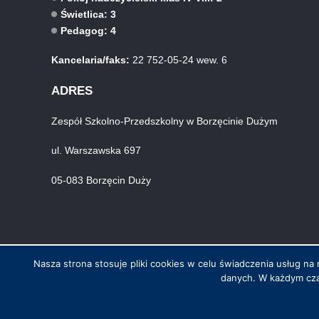
Świetlica: 3
Pedagog: 4
Kancelaria/faks:
22 752-05-24 wew. 6
ADRES
Zespół Szkolno-Przedszkolny w Borzęcinie Dużym
ul. Warszawska 697
05-083 Borzęcin Duży
Nasza strona stosuje pliki cookies w celu świadczenia usług 
danych. W każdym cza
© Wszystkie prawa zastrzeżone. Hosting i wykonanie skynet.net