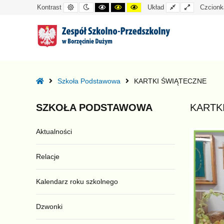
Kontrast
Tryb
Kontrast
Kontrast
Kontrast
Układ
Układ
Kontrast
Układ
Czcionk
domyślny
nocny
czarno-
czarno-
żółto-
standardowy
szeroki
biały
żółty
czarny
–
KARTKI
Home
Szkoła Podstawowa
KARTKI ŚWIĄTECZNE
ŚWIĄTECZNE
SZKOŁA
PODSTAWOWA
KARTK
Aktualności
Relacje
Kalendarz roku szkolnego
Dzwonki