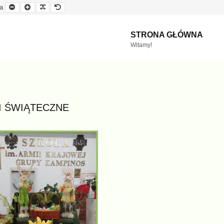
Mniejsza
Większa
Czytelna
Domyślna
a
czcionka
czcionka
czcionka
czcionka
STRONA GŁÓWNA
Witamy!
I ŚWIĄTECZNE