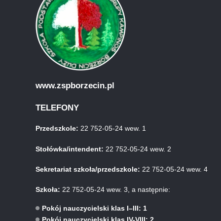
www.zspborzecin.pl
TELEFONY
Przedszkole:
22 752-05-24 wew. 1
Stołówka/intendent:
22 752-05-24 wew. 2
Sekretariat szkoła/przedszkole:
22 752-05-24 wew. 4
Szkoła:
22 752-05-24 wew. 3, a następnie:
Pokój nauczycielski klas I–III: 1
Pokój nauczycielski klas IV-VIII: 2