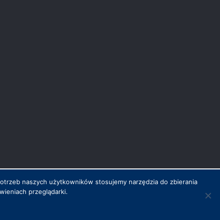
potrzeb naszych użytkowników stosujemy narzędzia do zbierania
ieniach przeglądarki.