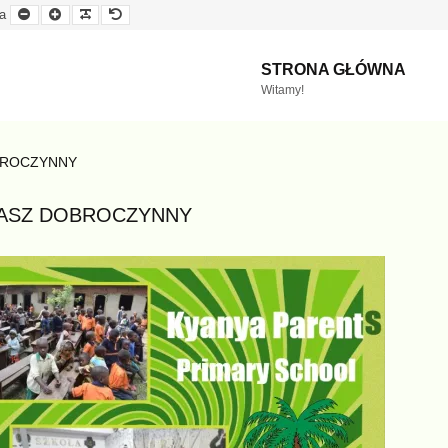
Mniejsza
Większa
Czytelna
Domyślna
a
czcionka
czcionka
czcionka
czcionka
STRONA GŁÓWNA
Witamy!
BROCZYNNY
ASZ DOBROCZYNNY