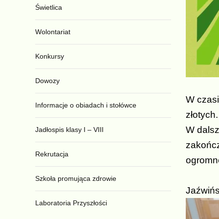
Świetlica
Wolontariat
Konkursy
Dowozy
W czasi
Informacje o obiadach i stołówce
złotych
W dals
Jadłospis klasy I – VIII
zakończ
Rekrutacja
ogromn
Mar
Szkoła promująca zdrowie
Jaźwiń
Laboratoria Przyszłości