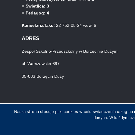
Świetlica: 3
Pedagog: 4
Kancelaria/faks:
22 752-05-24 wew. 6
ADRES
Zespół Szkolno-Przedszkolny w Borzęcinie Dużym
ul. Warszawska 697
05-083 Borzęcin Duży
Nasza strona stosuje pliki cookies w celu świadczenia usług 
danych. W każdym cza
© Wszystkie prawa zastrzeżone. Hosting i wykonanie skynet.net