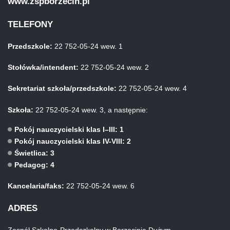
www.zspborzecin.pl
TELEFONY
Przedszkole:
22 752-05-24 wew. 1
Stołówka/intendent:
22 752-05-24 wew. 2
Sekretariat szkoła/przedszkole:
22 752-05-24 wew. 4
Szkoła:
22 752-05-24 wew. 3, a następnie:
Pokój nauczycielski klas I–III: 1
Pokój nauczycielski klas IV-VIII: 2
Świetlica: 3
Pedagog: 4
Kancelaria/faks:
22 752-05-24 wew. 6
ADRES
Zespół Szkolno-Przedszkolny w Borzęcinie Dużym