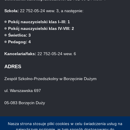
Szkoła:
22 752-05-24 wew. 3, a następnie:
Pokój nauczycielski klas I–III: 1
Pokój nauczycielski klas IV-VIII: 2
Świetlica: 3
Pedagog: 4
Kancelaria/faks:
22 752-05-24 wew. 6
ADRES
Zespół Szkolno-Przedszkolny w Borzęcinie Dużym
ul. Warszawska 697
05-083 Borzęcin Duży
Nasza strona stosuje pliki cookies w celu świadczenia usług na
najwyższym poziomie, w tym sposób dostosowany do