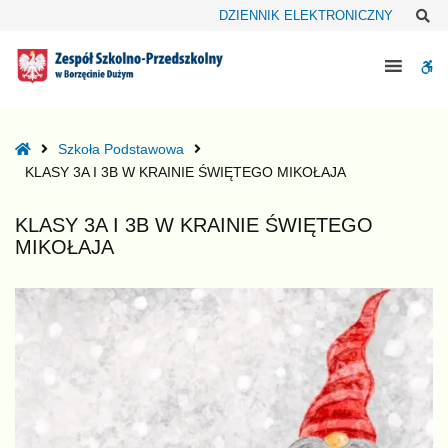
–
Sz
DZIENNIK ELEKTRONICZNY
KLASY
3A
W
I
3B
bu
W
KRAINIE
Home
Szkoła Podstawowa
ŚWIĘTEGO
KLASY 3A I 3B W KRAINIE ŚWIĘTEGO MIKOŁAJA
MIKOŁAJA
KLASY 3A I 3B W KRAINIE ŚWIĘTEGO
MIKOŁAJA