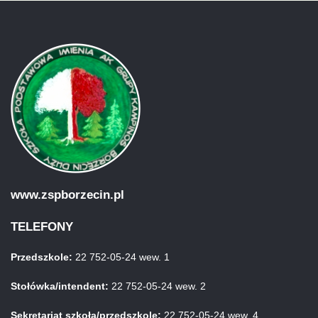
www.zspborzecin.pl
TELEFONY
Przedszkole:
22 752-05-24 wew. 1
Stołówka/intendent:
22 752-05-24 wew. 2
Sekretariat szkoła/przedszkole:
22 752-05-24 wew. 4