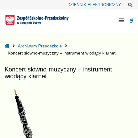
–
Sz
DZIENNIK ELEKTRONICZNY
Koncert
słowno-
W
muzyczny
–
bu
instrument
wiodący
Home
Archiwum Przedszkole
klarnet.
Koncert słowno-muzyczny – instrument wiodący klarnet.
Koncert słowno-muzyczny – instrument
wiodący klarnet.