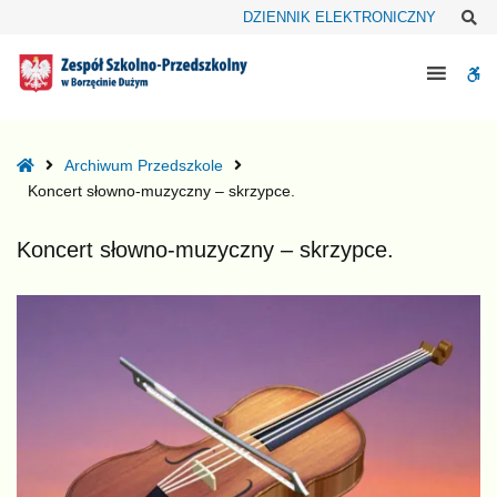
–
Sz
DZIENNIK ELEKTRONICZNY
Koncert
słowno-
W
muzyczny
–
bu
skrzypce.
Home
Archiwum Przedszkole
Koncert słowno-muzyczny – skrzypce.
Koncert słowno-muzyczny – skrzypce.