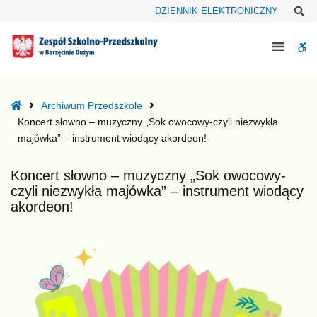
–
Sz
DZIENNIK ELEKTRONICZNY
Koncert
słowno
W
–
muzyczny
bu
„Sok
owocowy-
Home
Archiwum Przedszkole
czyli
Koncert słowno – muzyczny „Sok owocowy-czyli niezwykła
niezwykła
majówka” – instrument wiodący akordeon!
majówka”
–
Koncert słowno – muzyczny „Sok owocowy-
instrument
czyli niezwykła majówka” – instrument wiodący
wiodący
akordeon!
akordeon!