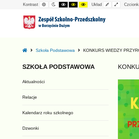
Kontrast
Tryb
Kontrast
Kontrast
Kontrast
Układ
Układ
Kontrast
Układ
Czcionk
domyślny
nocny
czarno-
czarno-
żółto-
standardowy
szeroki
biały
żółty
czarny
–
KONKURS
Home
Szkoła Podstawowa
KONKURS WIEDZY PRZYRO
WIEDZY
PRZYRODNICZO-
SZKOŁA
PODSTAWOWA
KONKU
EKOLOGICZNEJ
DLA
Aktualności
KLAS
1-
Relacje
3
Kalendarz roku szkolnego
Dzwonki