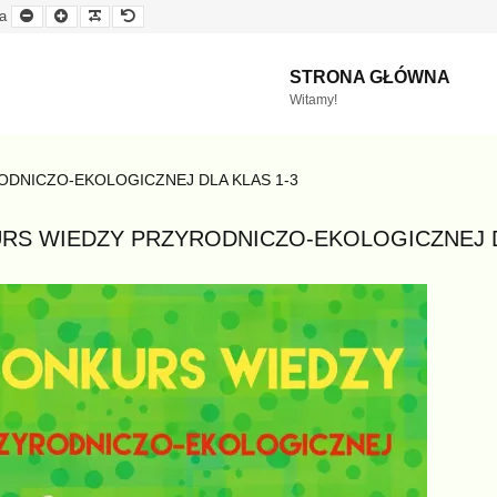
Mniejsza
Większa
Czytelna
Domyślna
a
czcionka
czcionka
czcionka
czcionka
STRONA GŁÓWNA
Witamy!
DNICZO-EKOLOGICZNEJ DLA KLAS 1-3
RS WIEDZY PRZYRODNICZO-EKOLOGICZNEJ D