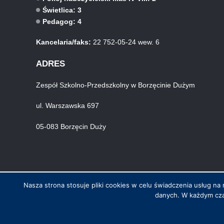
Świetlica: 3
Pedagog: 4
Kancelaria/faks:
22 752-05-24 wew. 6
ADRES
Zespół Szkolno-Przedszkolny w Borzęcinie Dużym
ul. Warszawska 697
05-083 Borzęcin Duży
Nasza strona stosuje pliki cookies w celu świadczenia usług 
danych. W każdym cza
© Wszystkie prawa zastrzeżone. Hosting i wykonanie skynet.net