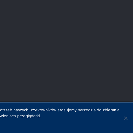
potrzeb naszych użytkowników stosujemy narzędzia do zbierania
ieniach przeglądarki.