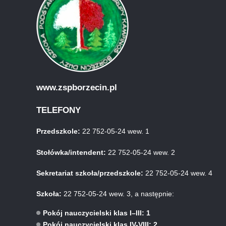
www.zspborzecin.pl
TELEFONY
Przedszkole:
22 752-05-24 wew. 1
Stołówka/intendent:
22 752-05-24 wew. 2
Sekretariat szkoła/przedszkole:
22 752-05-24 wew. 4
Szkoła:
22 752-05-24 wew. 3, a następnie:
Pokój nauczycielski klas I–III: 1
Pokój nauczycielski klas IV-VIII: 2