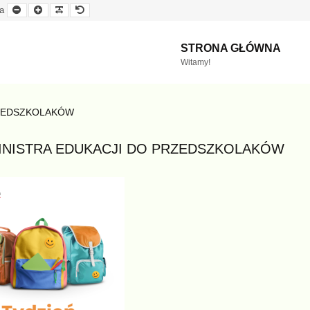
Mniejsza
Większa
Czytelna
Domyślna
a
czcionka
czcionka
czcionka
czcionka
STRONA GŁÓWNA
Witamy!
RZEDSZKOLAKÓW
MINISTRA EDUKACJI DO PRZEDSZKOLAKÓW