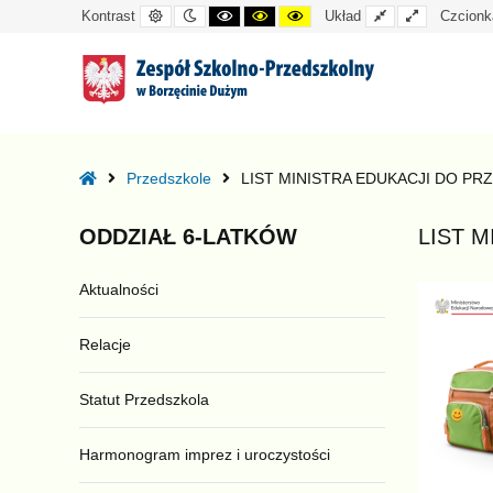
Kontrast
Tryb
Kontrast
Kontrast
Kontrast
Układ
Układ
Kontrast
Układ
Czcionk
domyślny
nocny
czarno-
czarno-
żółto-
standardowy
szeroki
biały
żółty
czarny
–
LIST
Home
Przedszkole
LIST MINISTRA EDUKACJI DO P
MINISTRA
EDUKACJI
ODDZIAŁ
6-LATKÓW
LIST 
DO
PRZEDSZKOLAKÓW
Aktualności
Relacje
Statut Przedszkola
Harmonogram imprez i uroczystości