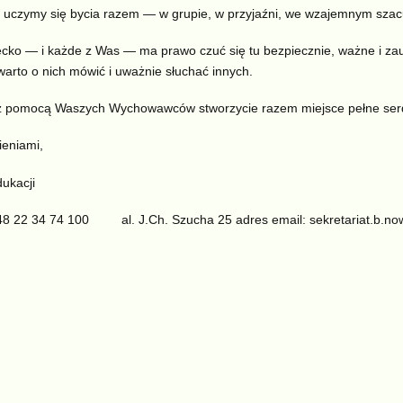
 uczymy się bycia razem — w grupie, w przyjaźni, we wzajemnym szac
cko — i każde z Was — ma prawo czuć się tu bezpiecznie, ważne i za
warto o nich mówić i uważnie słuchać innych.
z pomocą Waszych Wychowawców stworzycie razem miejsce pełne serdec
eniami,
dukacji
+ 48 22 34 74 100 al. J.Ch. Szucha 25 adres email: sekretariat.b.