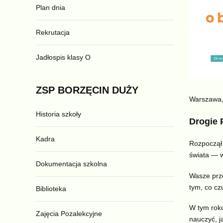
Plan dnia
Rekrutacja
Jadłospis klasy O
ZSP
BORZĘCIN
DUŻY
Warszawa, 
Historia szkoły
Drogie 
Kadra
Rozpoczął 
świata — w
Dokumentacja szkolna
Wasze prze
tym, co cz
Biblioteka
W tym roku
Zajęcia Pozalekcyjne
nauczyć, j