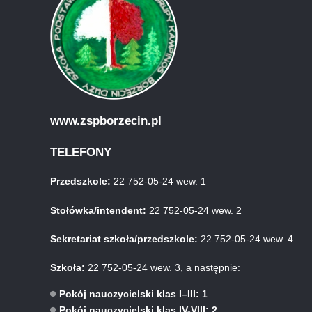
www.zspborzecin.pl
TELEFONY
Przedszkole:
22 752-05-24 wew. 1
Stołówka/intendent:
22 752-05-24 wew. 2
Sekretariat szkoła/przedszkole:
22 752-05-24 wew. 4
Szkoła:
22 752-05-24 wew. 3, a następnie:
Pokój nauczycielski klas I–III: 1
Pokój nauczycielski klas IV-VIII: 2