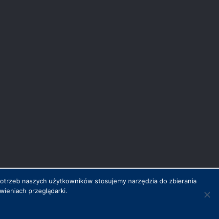
potrzeb naszych użytkowników stosujemy narzędzia do zbierania
ieniach przeglądarki.