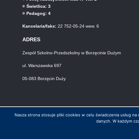
Świetlica: 3
Pedagog: 4
Kancelaria/faks:
22 752-05-24 wew. 6
ADRES
Zespół Szkolno-Przedszkolny w Borzęcinie Dużym
ul. Warszawska 697
05-083 Borzęcin Duży
Nasza strona stosuje pliki cookies w celu świadczenia usług 
danych. W każdym cza
© Wszystkie prawa zastrzeżone. Hosting i wykonanie skynet.net