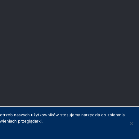
potrzeb naszych użytkowników stosujemy narzędzia do zbierania
ieniach przeglądarki.