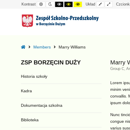
Kontrast
Tryb
Kontrast
Kontrast
Kontrast
Układ
Układ
Kontrast
Układ
Czcionk
domyślny
nocny
czarno-
czarno-
żółto-
standardowy
szeroki
biały
żółty
czarny
–
Marry
Home
Members
Marry Williams
Williams
ZSP
BORZĘCIN
DUŻY
Marry W
Group C, Ar
Historia szkoły
Lorem ipsu
minim veni
Kadra
convallis. 
ipsum dolor
Dokumentacja szkolna
Nunc tincid
Biblioteka
congue nisi
varius susc