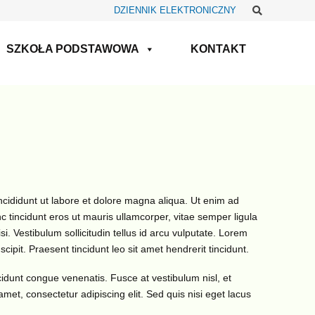
Szukaj
DZIENNIK ELEKTRONICZNY
SZKOŁA PODSTAWOWA
KONTAKT
ncididunt ut labore et dolore magna aliqua. Ut enim ad
tincidunt eros ut mauris ullamcorper, vitae semper ligula
i. Vestibulum sollicitudin tellus id arcu vulputate. Lorem
cipit. Praesent tincidunt leo sit amet hendrerit tincidunt.
cidunt congue venenatis. Fusce at vestibulum nisl, et
amet, consectetur adipiscing elit. Sed quis nisi eget lacus