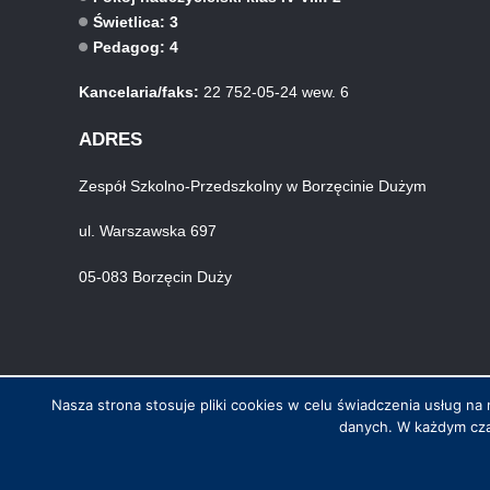
Świetlica: 3
Pedagog: 4
Kancelaria/faks:
22 752-05-24 wew. 6
ADRES
Zespół Szkolno-Przedszkolny w Borzęcinie Dużym
ul. Warszawska 697
05-083 Borzęcin Duży
Nasza strona stosuje pliki cookies w celu świadczenia usług 
danych. W każdym cza
© Wszystkie prawa zastrzeżone. Hosting i wykonanie skynet.net