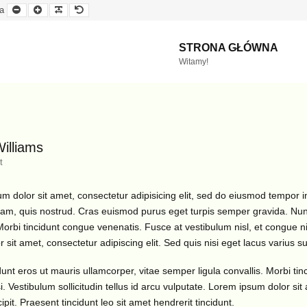
Mniejsza
Większa
Czytelna
Domyślna
a
czcionka
czcionka
czcionka
czcionka
STRONA GŁÓWNA
Witamy!
illiams
t
m dolor sit amet, consectetur adipisicing elit, sed do eiusmod tempor i
am, quis nostrud. Cras euismod purus eget turpis semper gravida. Nunc 
Morbi tincidunt congue venenatis. Fusce at vestibulum nisl, et congue nis
 sit amet, consectetur adipiscing elit. Sed quis nisi eget lacus varius sus
unt eros ut mauris ullamcorper, vitae semper ligula convallis. Morbi tin
. Vestibulum sollicitudin tellus id arcu vulputate. Lorem ipsum dolor sit 
ipit. Praesent tincidunt leo sit amet hendrerit tincidunt.