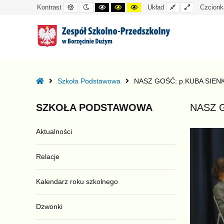
Kontrast
Tryb
Kontrast
Kontrast
Kontrast
Układ
Układ
Kontrast
Układ
Czcionk
domyślny
nocny
czarno-
czarno-
żółto-
standardowy
szeroki
biały
żółty
czarny
–
NASZ
Home
Szkoła Podstawowa
NASZ GOŚĆ: p.KUBA SIEN
GOŚĆ:
p.KUBA
SZKOŁA
PODSTAWOWA
NASZ 
SIENKIEWICZ
Aktualności
Relacje
Kalendarz roku szkolnego
Dzwonki