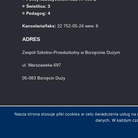
Świetlica: 3
Pedagog: 4
Kancelaria/faks:
22 752-05-24 wew. 6
ADRES
Zespół Szkolno-Przedszkolny w Borzęcinie Dużym
ul. Warszawska 697
05-083 Borzęcin Duży
Nasza strona stosuje pliki cookies w celu świadczenia usług 
danych. W każdym cza
© Wszystkie prawa zastrzeżone. Hosting i wykonanie skynet.net