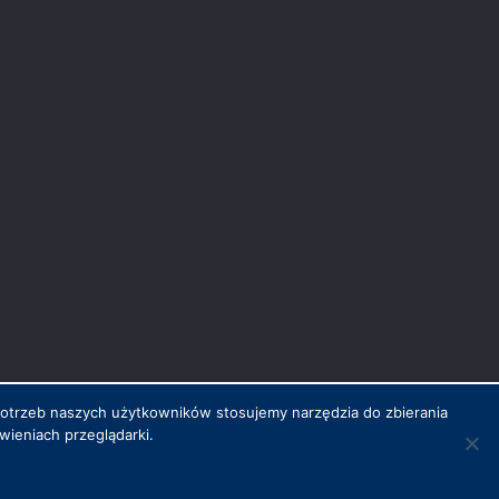
potrzeb naszych użytkowników stosujemy narzędzia do zbierania
ieniach przeglądarki.