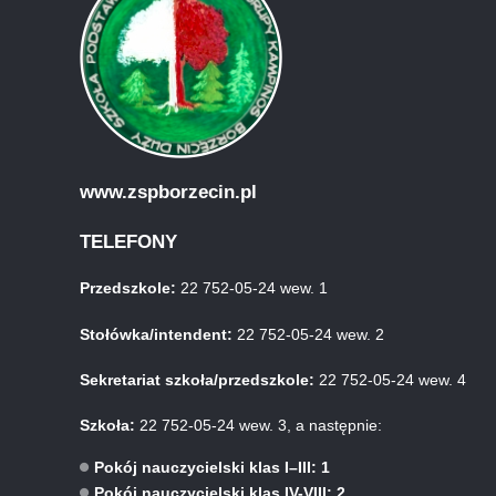
www.zspborzecin.pl
TELEFONY
Przedszkole:
22 752-05-24 wew. 1
Stołówka/intendent:
22 752-05-24 wew. 2
Sekretariat szkoła/przedszkole:
22 752-05-24 wew. 4
Szkoła:
22 752-05-24 wew. 3, a następnie:
Pokój nauczycielski klas I–III: 1
Pokój nauczycielski klas IV-VIII: 2