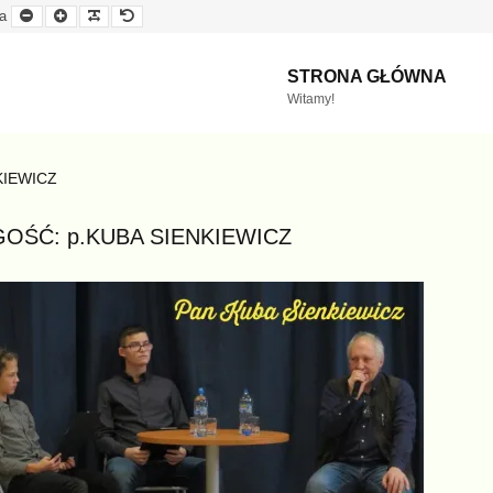
Mniejsza
Większa
Czytelna
Domyślna
a
czcionka
czcionka
czcionka
czcionka
STRONA GŁÓWNA
Witamy!
KIEWICZ
GOŚĆ: p.KUBA SIENKIEWICZ