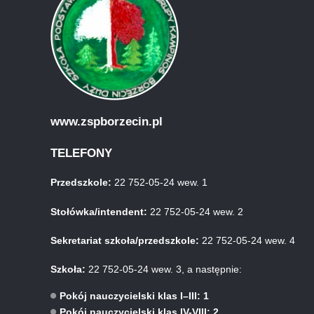
www.zspborzecin.pl
TELEFONY
Przedszkole:
22 752-05-24 wew. 1
Stołówka/intendent:
22 752-05-24 wew. 2
Sekretariat szkoła/przedszkole:
22 752-05-24 wew. 4
Szkoła:
22 752-05-24 wew. 3, a następnie:
Pokój nauczycielski klas I–III: 1
Pokój nauczycielski klas IV-VIII: 2