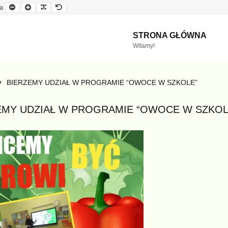
Mniejsza
Większa
Czytelna
Domyślna
a
czcionka
czcionka
czcionka
czcionka
STRONA GŁÓWNA
Witamy!
BIERZEMY UDZIAŁ W PROGRAMIE “OWOCE W SZKOLE”
EMY UDZIAŁ W PROGRAMIE “OWOCE W SZKOL