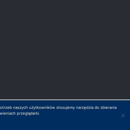
potrzeb naszych użytkowników stosujemy narzędzia do zbierania
ieniach przeglądarki.