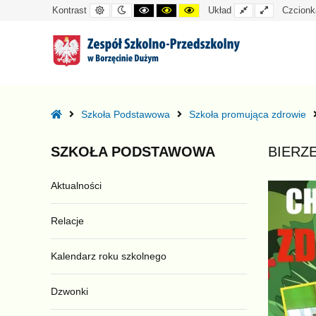
Kontrast
Tryb
Kontrast
Kontrast
Kontrast
Układ
Układ
Kontrast
Układ
Czcionk
domyślny
nocny
czarno-
czarno-
żółto-
standardowy
szeroki
biały
żółty
czarny
–
BIERZEMY
Home
Szkoła Podstawowa
Szkoła promująca zdrowie
UDZIAŁ
W
SZKOŁA
PODSTAWOWA
BIERZ
PROGRAMIE
“OWOCE
Aktualności
W
SZKOLE”
Relacje
Kalendarz roku szkolnego
Dzwonki