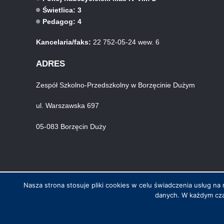
Świetlica: 3
Pedagog: 4
Kancelaria/faks:
22 752-05-24 wew. 6
ADRES
Zespół Szkolno-Przedszkolny w Borzęcinie Dużym
ul. Warszawska 697
05-083 Borzęcin Duży
Nasza strona stosuje pliki cookies w celu świadczenia usług 
danych. W każdym cza
© Wszystkie prawa zastrzeżone. Hosting i wykonanie skynet.net