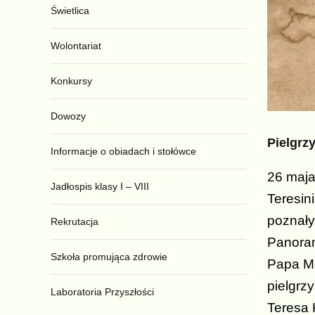
Świetlica
Wolontariat
Konkursy
Dowozy
Pielgrz
Informacje o obiadach i stołówce
26 maja
Jadłospis klasy I – VIII
Teresin
poznały
Rekrutacja
Panoram
Szkoła promująca zdrowie
Papa Mo
pielgrz
Laboratoria Przyszłości
Teresa 