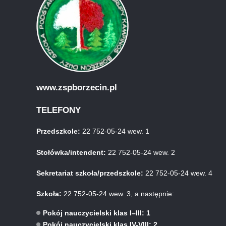
www.zspborzecin.pl
TELEFONY
Przedszkole:
22 752-05-24 wew. 1
Stołówka/intendent:
22 752-05-24 wew. 2
Sekretariat szkoła/przedszkole:
22 752-05-24 wew. 4
Szkoła:
22 752-05-24 wew. 3, a następnie:
Pokój nauczycielski klas I–III: 1
Pokój nauczycielski klas IV-VIII: 2