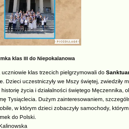
ymka klas III do Niepokalanowa
 uczniowie klas trzecich pielgrzymowali do
Sanktuar
ie. Dzieci uczestniczyły we Mszy świętej, zwiedził
 historię życia i działalności świętego Męczennika, o
ę Tysiąclecia. Dużym zainteresowaniem, szczególn
bile, w którym dzieci zobaczyły samochody, którym
ymek do Polski.
Kalinowska