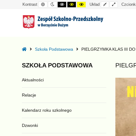
Kontrast
Tryb
Kontrast
Kontrast
Kontrast
Układ
Układ
Kontrast
Układ
Czcionk
domyślny
nocny
czarno-
czarno-
żółto-
standardowy
szeroki
biały
żółty
czarny
–
PIELGRZYMKA
Home
Szkoła Podstawowa
PIELGRZYMKA KLAS III D
KLAS
III
SZKOŁA
PODSTAWOWA
PIELG
DO
NIEPOKALANOWA
Aktualności
Relacje
Kalendarz roku szkolnego
Dzwonki