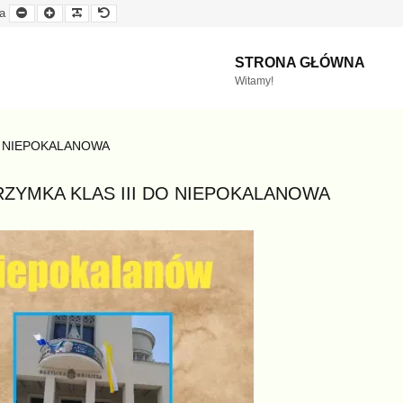
Mniejsza
Większa
Czytelna
Domyślna
a
czcionka
czcionka
czcionka
czcionka
STRONA GŁÓWNA
Witamy!
O NIEPOKALANOWA
RZYMKA KLAS III DO NIEPOKALANOWA