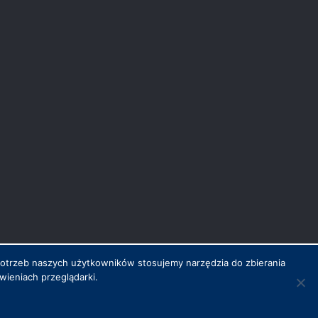
potrzeb naszych użytkowników stosujemy narzędzia do zbierania
ieniach przeglądarki.