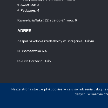
Świetlica: 3
Pedagog: 4
Kancelaria/faks:
22 752-05-24 wew. 6
ADRES
Zespół Szkolno-Przedszkolny w Borzęcinie Dużym
ul. Warszawska 697
05-083 Borzęcin Duży
Nasza strona stosuje pliki cookies w celu świadczenia usług 
danych. W każdym cza
© Wszystkie prawa zastrzeżone. Hosting i wykonanie skynet.net