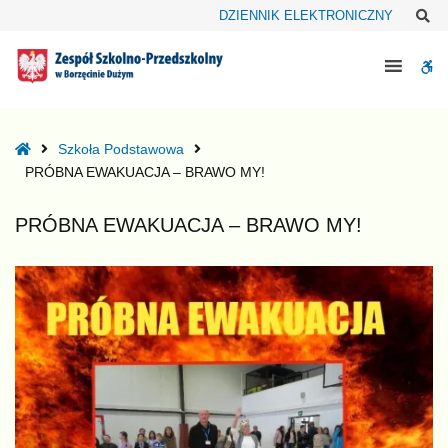
–
Sz
DZIENNIK ELEKTRONICZNY
PRÓBNA
EWAKUACJA
W
–
BRAWO
bu
MY!
Home
Szkoła Podstawowa
PRÓBNA EWAKUACJA – BRAWO MY!
PRÓBNA EWAKUACJA – BRAWO MY!