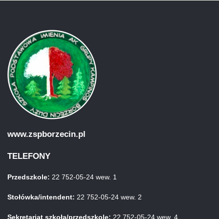
www.zspborzecin.pl
TELEFONY
Przedszkole:
22 752-05-24 wew. 1
Stołówka/intendent:
22 752-05-24 wew. 2
Sekretariat szkoła/przedszkole:
22 752-05-24 wew. 4