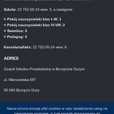
Szkoła:
22 752-05-24 wew. 3, a następnie:
Pokój nauczycielski klas I–III: 1
Pokój nauczycielski klas IV-VIII: 2
Świetlica: 3
Pedagog: 4
Kancelaria/faks:
22 752-05-24 wew. 6
ADRES
Zespół Szkolno-Przedszkolny w Borzęcinie Dużym
ul. Warszawska 697
05-083 Borzęcin Duży
Nasza strona stosuje pliki cookies w celu świadczenia usług na
najwyższym poziomie, w tym sposób dostosowany do