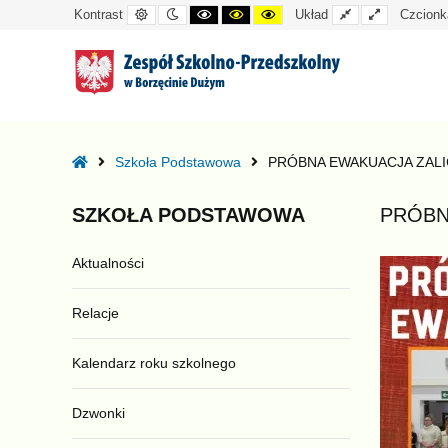
Kontrast
Tryb
Kontrast
Kontrast
Kontrast
Układ
Układ
Kontrast
Układ
Czcionk
domyślny
nocny
czarno-
czarno-
żółto-
standardowy
szeroki
biały
żółty
czarny
–
PRÓBNA
Home
Szkoła Podstawowa
PRÓBNA EWAKUACJA ZALIC
EWAKUACJA
ZALICZONA
SZKOŁA
PODSTAWOWA
PRÓBN
NA
6
Aktualności
!
Relacje
Kalendarz roku szkolnego
Dzwonki