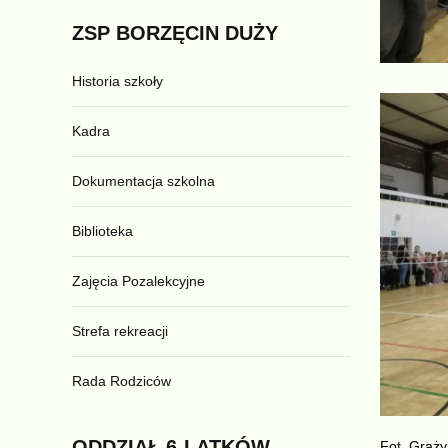
ZSP
BORZĘCIN
DUŻY
Historia szkoły
Kadra
Dokumentacja szkolna
Biblioteka
Zajęcia Pozalekcyjne
Strefa rekreacji
Rada Rodziców
ODDZIAŁ
6-LATKÓW
Fot. Graż