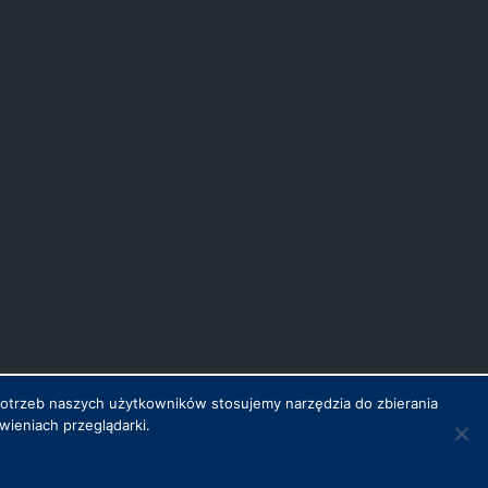
potrzeb naszych użytkowników stosujemy narzędzia do zbierania
ieniach przeglądarki.