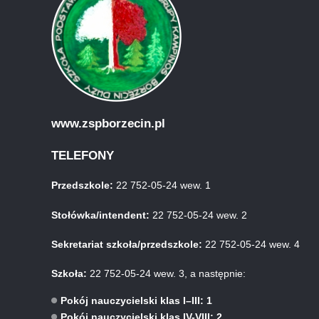
www.zspborzecin.pl
TELEFONY
Przedszkole:
22 752-05-24 wew. 1
Stołówka/intendent:
22 752-05-24 wew. 2
Sekretariat szkoła/przedszkole:
22 752-05-24 wew. 4
Szkoła:
22 752-05-24 wew. 3, a następnie:
Pokój nauczycielski klas I–III: 1
Pokój nauczycielski klas IV-VIII: 2