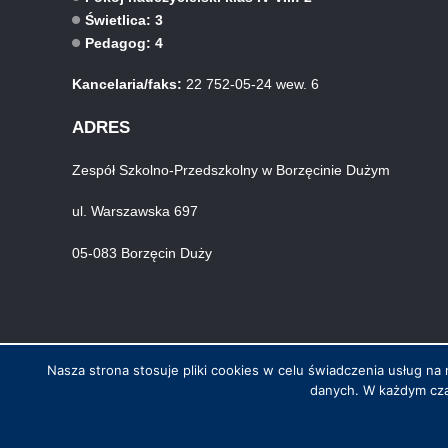
Świetlica: 3
Pedagog: 4
Kancelaria/faks:
22 752-05-24 wew. 6
ADRES
Zespół Szkolno-Przedszkolny w Borzęcinie Dużym
ul. Warszawska 697
05-083 Borzęcin Duży
Nasza strona stosuje pliki cookies w celu świadczenia usług 
danych. W każdym cza
© Wszystkie prawa zastrzeżone. Hosting i wykonanie skynet.net