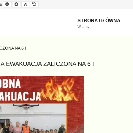
Mniejsza
Większa
Czytelna
Domyślna
a
czcionka
czcionka
czcionka
czcionka
STRONA GŁÓWNA
Witamy!
ZONA NA 6 !
A EWAKUACJA ZALICZONA NA 6 !