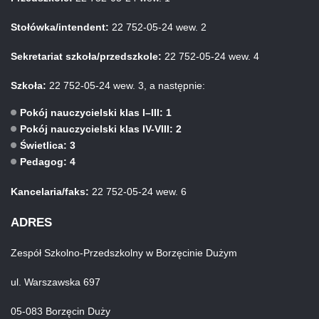
Stołówka/intendent:
22 752-05-24 wew. 2
Sekretariat szkoła/przedszkole:
22 752-05-24 wew. 4
Szkoła:
22 752-05-24 wew. 3, a następnie:
Pokój nauczycielski klas I–III: 1
Pokój nauczycielski klas IV-VIII: 2
Świetlica: 3
Pedagog: 4
Kancelaria/faks:
22 752-05-24 wew. 6
ADRES
Zespół Szkolno-Przedszkolny w Borzęcinie Dużym
ul. Warszawska 697
05-083 Borzęcin Duży