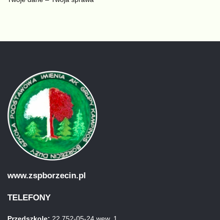
www.zspborzecin.pl
TELEFONY
Przedszkole:
22 752-05-24 wew. 1