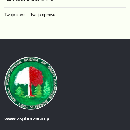
Klauzula wizerunek ucznia
Twoje dane – Twoja sprawa
www.zspborzecin.pl