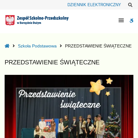
–
Sz
DZIENNIK ELEKTRONICZNY
PRZEDSTAWIENIE
ŚWIĄTECZNE
W
bu
Home
Szkoła Podstawowa
PRZEDSTAWIENIE ŚWIĄTECZNE
PRZEDSTAWIENIE ŚWIĄTECZNE