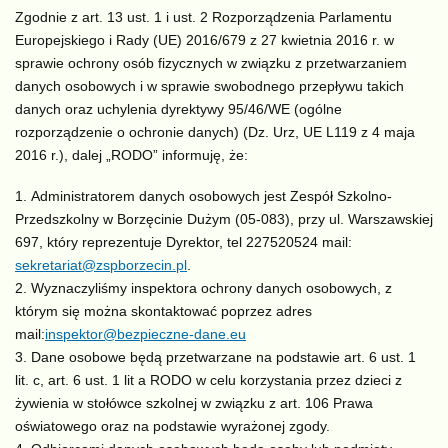
Zgodnie z art. 13 ust. 1 i ust. 2 Rozporządzenia Parlamentu
Europejskiego i Rady (UE) 2016/679 z 27 kwietnia 2016 r. w
sprawie ochrony osób fizycznych w związku z przetwarzaniem
danych osobowych i w sprawie swobodnego przepływu takich
danych oraz uchylenia dyrektywy 95/46/WE (ogólne
rozporządzenie o ochronie danych) (Dz. Urz, UE L119 z 4 maja
2016 r.), dalej „RODO” informuję, że:
Administratorem danych osobowych jest Zespół Szkolno-
Przedszkolny w Borzęcinie Dużym (05-083), przy ul. Warszawskiej
697, który reprezentuje Dyrektor, tel 227520524 mail:
sekretariat@zspborzecin.pl
.
Wyznaczyliśmy inspektora ochrony danych osobowych, z
którym się można skontaktować poprzez adres
mail:
inspektor@bezpieczne-dane.eu
Dane osobowe będą przetwarzane na podstawie art. 6 ust. 1
lit. c, art. 6 ust. 1 lit a RODO w celu korzystania przez dzieci z
żywienia w stołówce szkolnej w związku z art. 106 Prawa
oświatowego oraz na podstawie wyrażonej zgody.