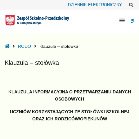
–
Sz
DZIENNIK ELEKTRONICZNY
Klauzula
–
W
stołówka
bu
Home
RODO
Klauzula – stołówka
Klauzula – stołówka
KLAUZULA INFORMACYJNA O PRZETWARZANIU DANYCH
OSOBOWYCH
UCZNIÓW KORZYSTAJĄCYCH ZE STOŁÓWKI SZKOLNEJ
ORAZ ICH RODZICÓW/OPIEKUNÓW