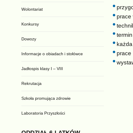
przygo
Wolontariat
prace
Konkursy
techni
termin
Dowozy
każda 
prace
Informacje o obiadach i stołówce
wystaw
Jadłospis klasy I – VIII
Rekrutacja
Szkoła promująca zdrowie
Laboratoria Przyszłości
ODDZIAŁ
6-LATKÓW