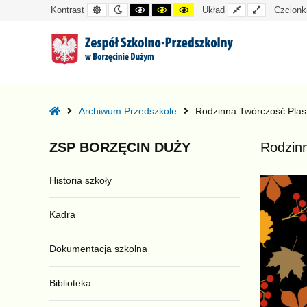
Kontrast
Tryb
Kontrast
Kontrast
Kontrast
Układ
Układ
Kontrast
Układ
Czcionk
domyślny
nocny
czarno-
czarno-
żółto-
standardowy
szeroki
biały
żółty
czarny
–
Rodzinna
Home
Archiwum Przedszkole
Rodzinna Twórczość Plast
Twórczość
Plastyczna!!!
ZSP
BORZĘCIN
DUŻY
Rodzinn
Historia szkoły
Kadra
Dokumentacja szkolna
Biblioteka