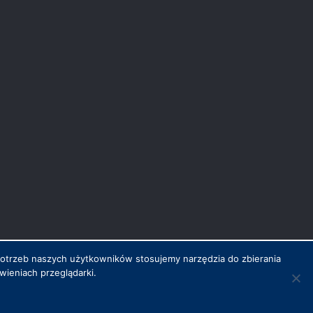
potrzeb naszych użytkowników stosujemy narzędzia do zbierania
ieniach przeglądarki.