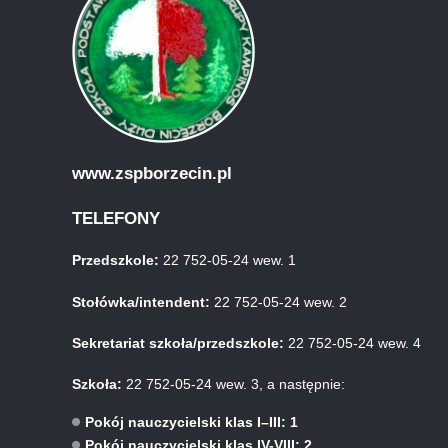
www.zspborzecin.pl
TELEFONY
Przedszkole:
22 752-05-24 wew. 1
Stołówka/intendent:
22 752-05-24 wew. 2
Sekretariat szkoła/przedszkole:
22 752-05-24 wew. 4
Szkoła:
22 752-05-24 wew. 3, a następnie:
Pokój nauczycielski klas I–III: 1
Pokój nauczycielski klas IV-VIII: 2