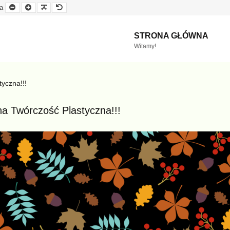
Mniejsza
Większa
Czytelna
Domyślna
a
czcionka
czcionka
czcionka
czcionka
STRONA GŁÓWNA
Witamy!
yczna!!!
a Twórczość Plastyczna!!!