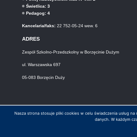
Świetlica: 3
Pedagog: 4
Kancelaria/faks:
22 752-05-24 wew. 6
ADRES
Zespół Szkolno-Przedszkolny w Borzęcinie Dużym
ul. Warszawska 697
05-083 Borzęcin Duży
Nasza strona stosuje pliki cookies w celu świadczenia usług 
danych. W każdym cza
© Wszystkie prawa zastrzeżone. Hosting i wykonanie skynet.net