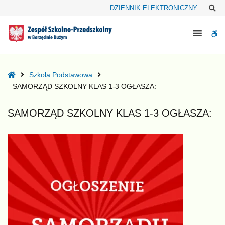
–
Sz
DZIENNIK ELEKTRONICZNY
SAMORZĄD
SZKOLNY
W
KLAS
1-
bu
3
OGŁASZA:
Home
Szkoła Podstawowa
SAMORZĄD SZKOLNY KLAS 1-3 OGŁASZA:
SAMORZĄD SZKOLNY KLAS 1-3 OGŁASZA: