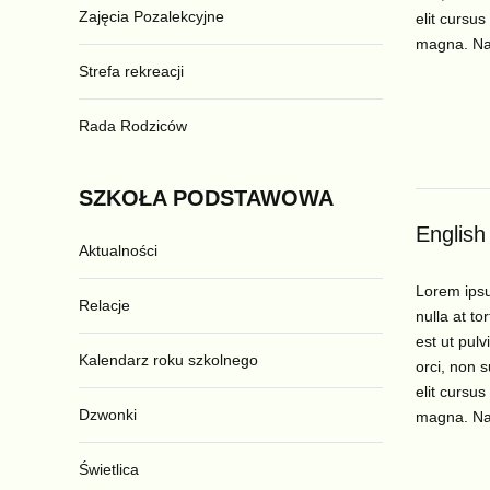
Zajęcia Pozalekcyjne
elit cursus
magna. N
Strefa rekreacji
Rada Rodziców
SZKOŁA
PODSTAWOWA
English
Aktualności
Lorem ipsum
Relacje
nulla at to
est ut pulv
Kalendarz roku szkolnego
orci, non s
elit cursus
Dzwonki
magna. N
Świetlica