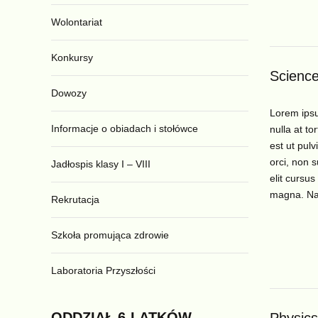
Wolontariat
Konkursy
Scienc
Dowozy
Lorem ipsum
Informacje o obiadach i stołówce
nulla at to
est ut pulv
orci, non s
Jadłospis klasy I – VIII
elit cursus
magna. N
Rekrutacja
Szkoła promująca zdrowie
Laboratoria Przyszłości
ODDZIAŁ
6-LATKÓW