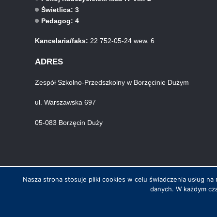
Świetlica: 3
Pedagog: 4
Kancelaria/faks:
22 752-05-24 wew. 6
ADRES
Zespół Szkolno-Przedszkolny w Borzęcinie Dużym
ul. Warszawska 697
05-083 Borzęcin Duży
Nasza strona stosuje pliki cookies w celu świadczenia usług 
danych. W każdym cza
© Wszystkie prawa zastrzeżone. Hosting i wykonanie skynet.net