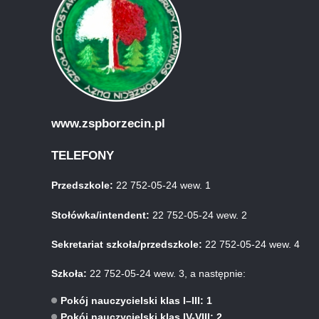
www.zspborzecin.pl
TELEFONY
Przedszkole:
22 752-05-24 wew. 1
Stołówka/intendent:
22 752-05-24 wew. 2
Sekretariat szkoła/przedszkole:
22 752-05-24 wew. 4
Szkoła:
22 752-05-24 wew. 3, a następnie:
Pokój nauczycielski klas I–III: 1
Pokój nauczycielski klas IV-VIII: 2