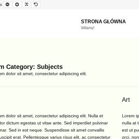
Mniejsza
Większa
Czytelna
Domyślna
a
czcionka
czcionka
czcionka
czcionka
STRONA GŁÓWNA
Witamy!
m Category:
Subjects
 dolor sit amet, consectetur adipiscing elit.
Art
 dolor sit amet, consectetur adipiscing elit. Nulla et
Lorem ip
rtor dictum egestas ut vitae ante. Sed imperdiet pulvinar
nulla at 
inar. Sed in est neque. Suspendisse sit amet convallis
est ut p
uscipit erat. Pellentesque varius risus elit, ac consectetur
orci, non