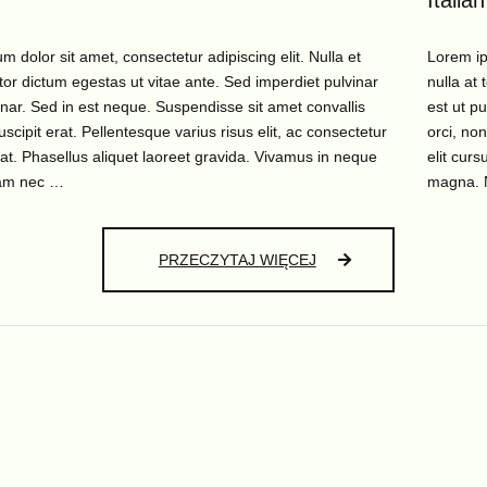
Italian
 dolor sit amet, consectetur adipiscing elit. Nulla et
Lorem ip
rtor dictum egestas ut vitae ante. Sed imperdiet pulvinar
nulla at 
inar. Sed in est neque. Suspendisse sit amet convallis
est ut p
uscipit erat. Pellentesque varius risus elit, ac consectetur
orci, non
 at. Phasellus aliquet laoreet gravida. Vivamus in neque
elit cur
am nec …
magna.
PHYSICS
PRZECZYTAJ WIĘCEJ