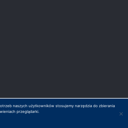
potrzeb naszych użytkowników stosujemy narzędzia do zbierania
ieniach przeglądarki.