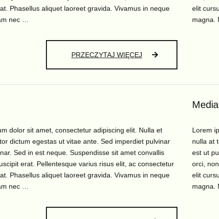
 at. Phasellus aliquet laoreet gravida. Vivamus in neque
elit cur
am nec …
magna.
SPORTS
PRZECZYTAJ WIĘCEJ
Media
 dolor sit amet, consectetur adipiscing elit. Nulla et
Lorem ip
rtor dictum egestas ut vitae ante. Sed imperdiet pulvinar
nulla at 
inar. Sed in est neque. Suspendisse sit amet convallis
est ut p
uscipit erat. Pellentesque varius risus elit, ac consectetur
orci, non
 at. Phasellus aliquet laoreet gravida. Vivamus in neque
elit cur
am nec …
magna.