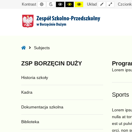
Kontrast
Tryb
Kontrast
Kontrast
Kontrast
Układ
Układ
Kontrast
Układ
Czcionk
domyślny
nocny
czarno-
czarno-
żółto-
standardowy
szeroki
biały
żółty
czarny
–
Program
Home
Subjects
Categories
–
ZSP
BORZĘCIN
DUŻY
Progra
Subjects
Lorem ipsum
Historia szkoły
Kadra
Sports
Dokumentacja szkolna
Lorem ipsum
nulla at to
Biblioteka
est ut pulv
orci, non s