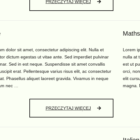
ENGLISH
PRZECZYTAJ WIĘCEJ
e
Maths
 dolor sit amet, consectetur adipiscing elit. Nulla et
Lorem ip
rtor dictum egestas ut vitae ante. Sed imperdiet pulvinar
nulla at 
inar. Sed in est neque. Suspendisse sit amet convallis
est ut p
uscipit erat. Pellentesque varius risus elit, ac consectetur
orci, non
 at. Phasellus aliquet laoreet gravida. Vivamus in neque
elit cur
am nec …
magna.
SCIENCE
PRZECZYTAJ WIĘCEJ