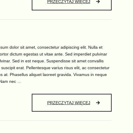
MEDIA
PRZECZYTAJ WIĘCEJ
ACADEMY
sum dolor sit amet, consectetur adipiscing elit. Nulla et
tortor dictum egestas ut vitae ante. Sed imperdiet pulvinar
ulvinar. Sed in est neque. Suspendisse sit amet convallis
 suscipit erat. Pellentesque varius risus elit, ac consectetur
sus at. Phasellus aliquet laoreet gravida. Vivamus in neque
 Nam nec …
MATHS
PRZECZYTAJ WIĘCEJ