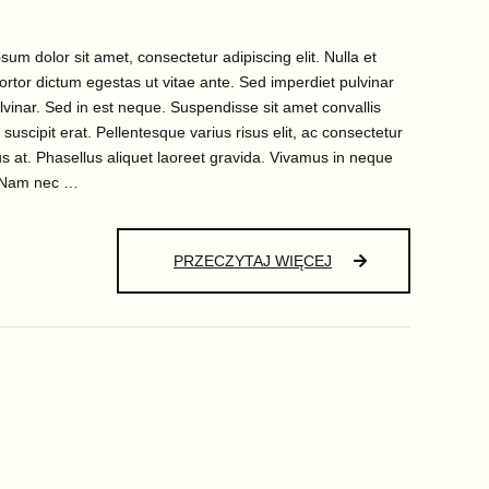
sum dolor sit amet, consectetur adipiscing elit. Nulla et
tortor dictum egestas ut vitae ante. Sed imperdiet pulvinar
ulvinar. Sed in est neque. Suspendisse sit amet convallis
 suscipit erat. Pellentesque varius risus elit, ac consectetur
sus at. Phasellus aliquet laoreet gravida. Vivamus in neque
 Nam nec …
ITALIAN
PRZECZYTAJ WIĘCEJ