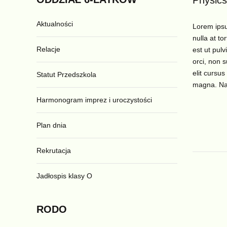
Physics
Aktualności
Lorem ipsum
nulla at to
Relacje
est ut pulv
orci, non s
elit cursus
Statut Przedszkola
magna. N
Harmonogram imprez i uroczystości
Plan dnia
Rekrutacja
Jadłospis klasy O
RODO