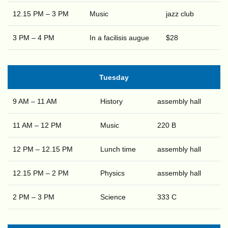
12.15 PM – 3 PM
Music
jazz club
3 PM – 4 PM
In a facilisis augue
$28
Tuesday
9 AM – 11 AM
History
assembly hall
11 AM – 12 PM
Music
220 B
12 PM – 12.15 PM
Lunch time
assembly hall
12.15 PM – 2 PM
Physics
assembly hall
2 PM – 3 PM
Science
333 C