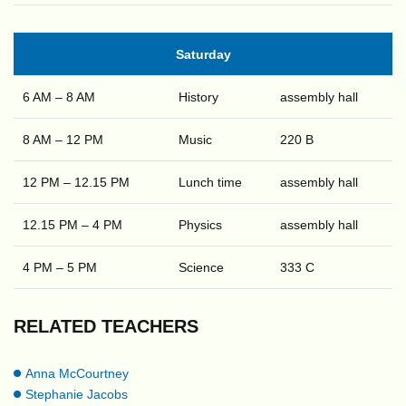
Saturday
6 AM – 8 AM
History
assembly hall
8 AM – 12 PM
Music
220 B
12 PM – 12.15 PM
Lunch time
assembly hall
12.15 PM – 4 PM
Physics
assembly hall
4 PM – 5 PM
Science
333 C
RELATED TEACHERS
Anna McCourtney
Stephanie Jacobs