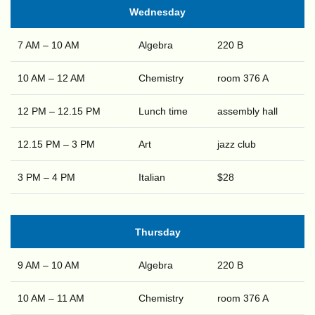
Wednesday
7 AM – 10 AM
Algebra
220 B
10 AM – 12 AM
Chemistry
room 376 A
12 PM – 12.15 PM
Lunch time
assembly hall
12.15 PM – 3 PM
Art
jazz club
3 PM – 4 PM
Italian
$28
Thursday
9 AM – 10 AM
Algebra
220 B
10 AM – 11 AM
Chemistry
room 376 A