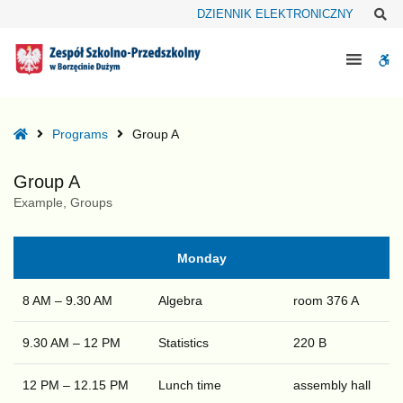
–
Sz
DZIENNIK ELEKTRONICZNY
Group
A
W
bu
Home
Programs
Group A
Group A
Example, Groups
Monday
8 AM – 9.30 AM
Algebra
room 376 A
9.30 AM – 12 PM
Statistics
220 B
12 PM – 12.15 PM
Lunch time
assembly hall