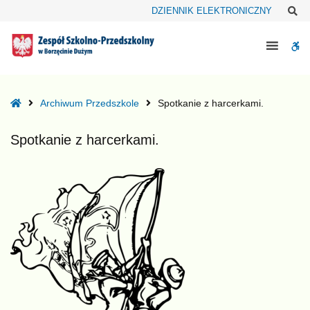
–
Sz
DZIENNIK ELEKTRONICZNY
Spotkanie
z
W
harcerkami.
bu
Home
Archiwum Przedszkole
Spotkanie z harcerkami.
Spotkanie z harcerkami.