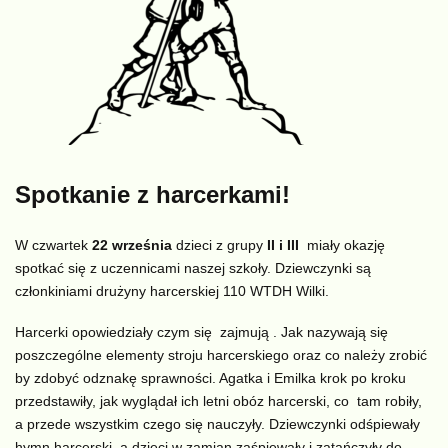
Spotkanie z harcerkami!
W czwartek
22 września
dzieci z grupy
II i III
miały okazję
spotkać się z uczennicami naszej szkoły. Dziewczynki są
członkiniami drużyny harcerskiej 110 WTDH Wilki.
Harcerki opowiedziały czym się zajmują . Jak nazywają się
poszczególne elementy stroju harcerskiego oraz co należy zrobić
by zdobyć odznakę sprawności. Agatka i Emilka krok po kroku
przedstawiły, jak wyglądał ich letni obóz harcerski, co tam robiły,
a przede wszystkim czego się nauczyły. Dziewczynki odśpiewały
hymn harcerski, a dzieci w zamian zaśpiewały i zatańczyły do