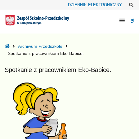
–
Sz
DZIENNIK ELEKTRONICZNY
Spotkanie
z
W
pracownikiem
Eko-
bu
Babice.
Home
Archiwum Przedszkole
Spotkanie z pracownikiem Eko-Babice.
Spotkanie z pracownikiem Eko-Babice.