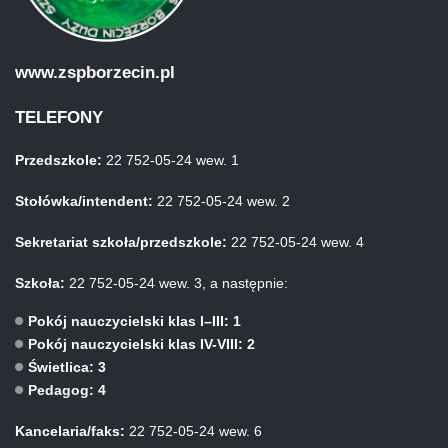
www.zspborzecin.pl
TELEFONY
Przedszkole:
22 752-05-24 wew. 1
Stołówka/intendent:
22 752-05-24 wew. 2
Sekretariat szkoła/przedszkole:
22 752-05-24 wew. 4
Szkoła:
22 752-05-24 wew. 3, a następnie:
Pokój nauczycielski klas I–III: 1
Pokój nauczycielski klas IV-VIII: 2
Świetlica: 3
Pedagog: 4
Kancelaria/faks:
22 752-05-24 wew. 6