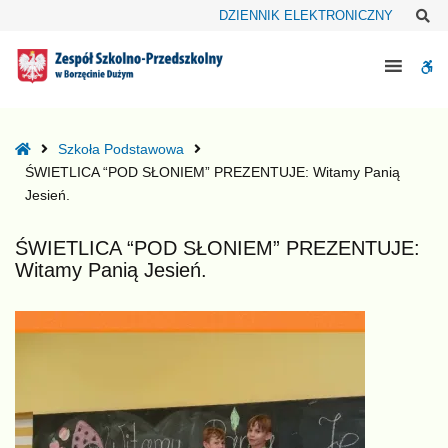
–
Sz
DZIENNIK ELEKTRONICZNY
ŚWIETLICA
“POD
W
SŁONIEM”
PREZENTUJE:
bu
Witamy
Panią
Home
Szkoła Podstawowa
Jesień.
ŚWIETLICA “POD SŁONIEM” PREZENTUJE: Witamy Panią
Jesień.
ŚWIETLICA “POD SŁONIEM” PREZENTUJE:
Witamy Panią Jesień.