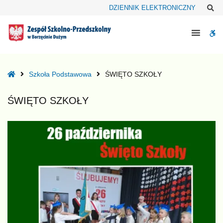
–
Sz
DZIENNIK ELEKTRONICZNY
ŚWIĘTO
SZKOŁY
W
bu
Home
Szkoła Podstawowa
ŚWIĘTO SZKOŁY
ŚWIĘTO SZKOŁY