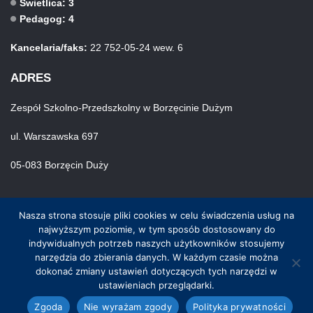
Świetlica: 3
Pedagog: 4
Kancelaria/faks:
22 752-05-24 wew. 6
ADRES
Zespół Szkolno-Przedszkolny w Borzęcinie Dużym
ul. Warszawska 697
05-083 Borzęcin Duży
Nasza strona stosuje pliki cookies w celu świadczenia usług na
najwyższym poziomie, w tym sposób dostosowany do
indywidualnych potrzeb naszych użytkowników stosujemy
narzędzia do zbierania danych. W każdym czasie można
© Wszystkie prawa zastrzeżone. Hosting i wykonanie skynet.net.pl
dokonać zmiany ustawień dotyczących tych narzędzi w
ustawieniach przeglądarki.
Zgoda
Nie wyrażam zgody
Polityka prywatności