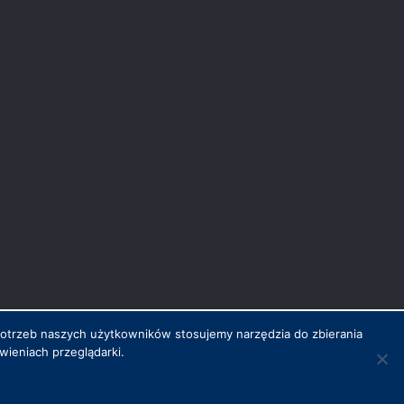
potrzeb naszych użytkowników stosujemy narzędzia do zbierania
ieniach przeglądarki.