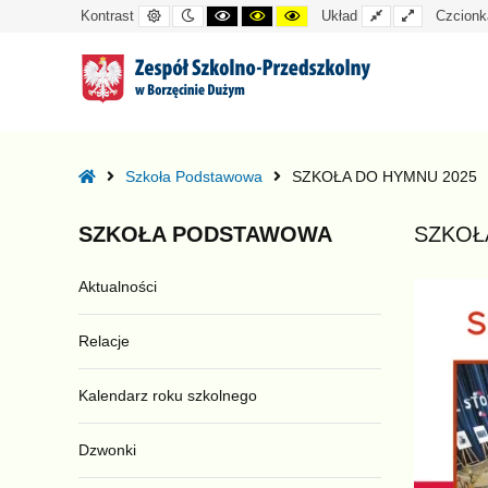
Kontrast
Tryb
Kontrast
Kontrast
Kontrast
Układ
Układ
Kontrast
Układ
Czcionk
domyślny
nocny
czarno-
czarno-
żółto-
standardowy
szeroki
biały
żółty
czarny
–
SZKOŁA
Home
Szkoła Podstawowa
SZKOŁA DO HYMNU 2025
DO
HYMNU
SZKOŁA
PODSTAWOWA
SZKOŁ
2025
Aktualności
Relacje
Kalendarz roku szkolnego
Dzwonki