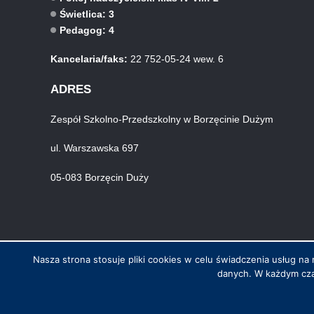
Świetlica: 3
Pedagog: 4
Kancelaria/faks:
22 752-05-24 wew. 6
ADRES
Zespół Szkolno-Przedszkolny w Borzęcinie Dużym
ul. Warszawska 697
05-083 Borzęcin Duży
Nasza strona stosuje pliki cookies w celu świadczenia usług 
danych. W każdym cza
© Wszystkie prawa zastrzeżone. Hosting i wykonanie skynet.net