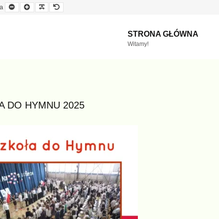
Mniejsza
Większa
Czytelna
Domyślna
a
czcionka
czcionka
czcionka
czcionka
STRONA GŁÓWNA
Witamy!
A DO HYMNU 2025