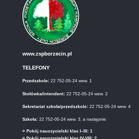
www.zspborzecin.pl
TELEFONY
Przedszkole:
22 752-05-24 wew. 1
Stołówka/intendent:
22 752-05-24 wew. 2
Sekretariat szkoła/przedszkole:
22 752-05-24 wew. 4
Szkoła:
22 752-05-24 wew. 3, a następnie:
Pokój nauczycielski klas I–III: 1
Pokój nauczycielski klas IV-VIII: 2